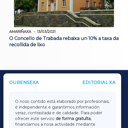
AMARIÑAXA
13/03/2021
O Concello de Trabada rebaixa un 10% a taxa da
recollida de lixo
OURENSEXA
EDITORIAL XA
OUTROS PERIÓDICOS
GALICIAXA
O noso contido está elaborado por profesionais,
é independente e garantimos información
LUGOXA
veraz, contrastada e de calidade. Para poder
ofrecer este servizo
de forma gratuíta
,
financiamos a nosa actividade mediante
TERRACHAXA