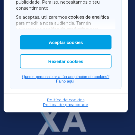
publicidade. Para iso, necesitamos o teu
consentimento.
SARRIAXA
Se aceptas, utilizaremos
cookies de analítica
para medir a nosa audiencia. Tamén
AMARIÑAXA
utilizaremos
cookies de marketing
para
mostrar publicidade de terceiros.
Aceptar cookies
RIBEIRASACRAXA
Así mesmo, podes personalizar a elección das
cookies que desexas permitir.
ACORUÑAXA
Rexeitar cookies
FERROLXA
Queres personalizar a túa aceptación de cookies?
Faino aquí.
OURENSEXA
Política de cookies
Política de privacidade