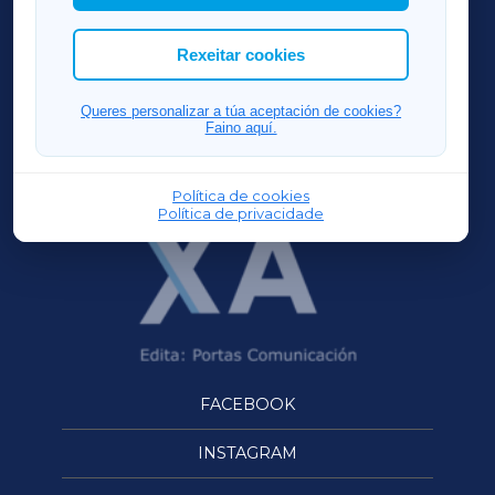
cookies que desexas permitir.
ACORUÑAXA
Rexeitar cookies
FERROLXA
Queres personalizar a túa aceptación de cookies?
Faino aquí.
OURENSEXA
Política de cookies
Política de privacidade
FACEBOOK
INSTAGRAM