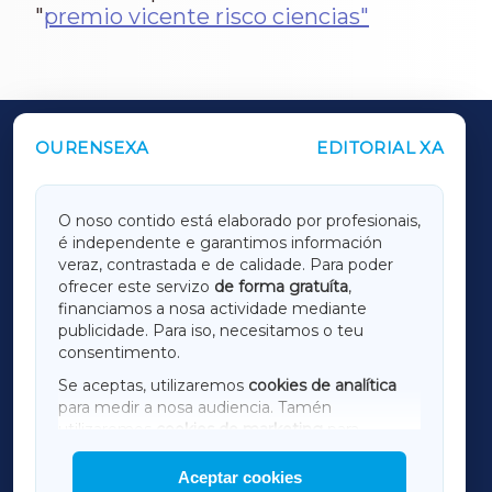
"
premio vicente risco ciencias"
OURENSEXA
EDITORIAL XA
OUTROS PERIÓDICOS
GALICIAXA
O noso contido está elaborado por profesionais,
é independente e garantimos información
LUGOXA
veraz, contrastada e de calidade. Para poder
ofrecer este servizo
de forma gratuíta
,
financiamos a nosa actividade mediante
TERRACHAXA
publicidade. Para iso, necesitamos o teu
consentimento.
SARRIAXA
Se aceptas, utilizaremos
cookies de analítica
para medir a nosa audiencia. Tamén
AMARIÑAXA
utilizaremos
cookies de marketing
para
mostrar publicidade de terceiros.
Aceptar cookies
RIBEIRASACRAXA
Así mesmo, podes personalizar a elección das