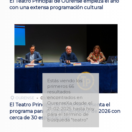
El Teatro Principal de Ourense empieza el año
con una extensa programación cultural
Estás viendo los
primeros 66
resultados
encontrados en
OURENSE
09/12/2025
OurenseXa desde el
El Teatro Principal de Ourense presenta el
21-02-2025 hasta hoy
programa para el primer semestre de 2026 con
para el término de
cerca de 30 espectáculos
búsqueda "teatro"