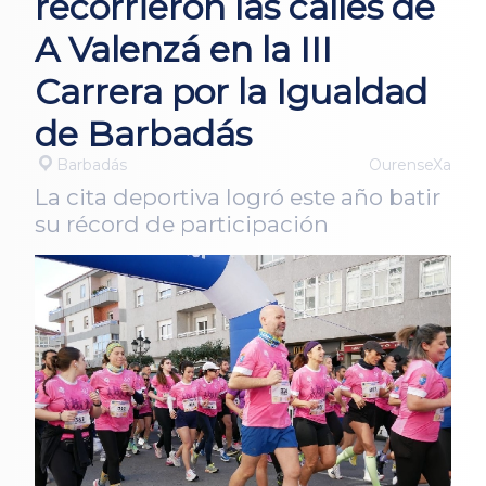
recorrieron las calles de
A Valenzá en la III
Carrera por la Igualdad
de Barbadás
Barbadás
OurenseXa
La cita deportiva logró este año batir
su récord de participación