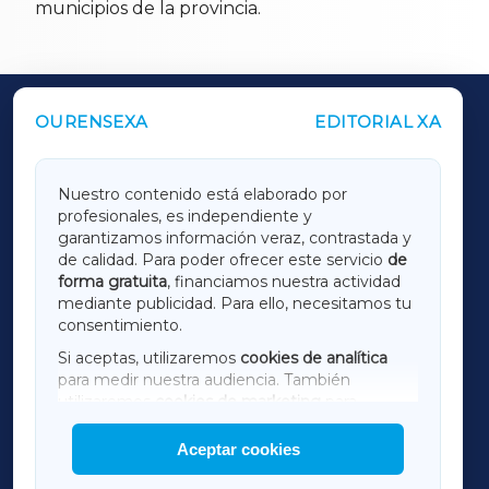
municipios de la provincia.
OURENSEXA
EDITORIAL XA
OUTROS PERIÓDICOS
GALICIAXA
Nuestro contenido está elaborado por
profesionales, es independiente y
LUGOXA
garantizamos información veraz, contrastada y
de calidad. Para poder ofrecer este servicio
de
forma gratuita
, financiamos nuestra actividad
TERRACHAXA
mediante publicidad. Para ello, necesitamos tu
consentimiento.
SARRIAXA
Si aceptas, utilizaremos
cookies de analítica
para medir nuestra audiencia. También
AMARIÑAXA
utilizaremos
cookies de marketing
para
mostrar publicidad de terceros.
Aceptar cookies
RIBEIRASACRAXA
Asimismo, puedes personalizar la elección de
las cookies que deseas permitir.