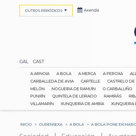
Axenda
OUTROS PERIÓDICOS
GAL
CAST
A ARNOIA
A BOLA
A MERCA
A PEROXA
AL
CARBALLEDA DE AVIA
CARTELLE
CASTRELO DE
MELÓN
NOGUEIRA DE RAMUÍN
O CARBALLIÑO
PUNXÍN
QUINTELA DE LEIRADO
RAMIRÁS
RIB
VILLAMARÍN
XUNQUEIRA DE AMBÍA
XUNQUEIRA
INICIO
>
OURENSEXA
>
A BOLA
>
A BOLA PONE EN MARCH
|
|