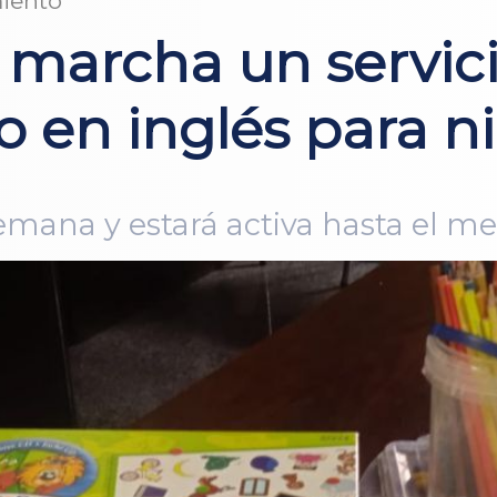
iento
marcha un servici
 en inglés para ni
emana y estará activa hasta el me