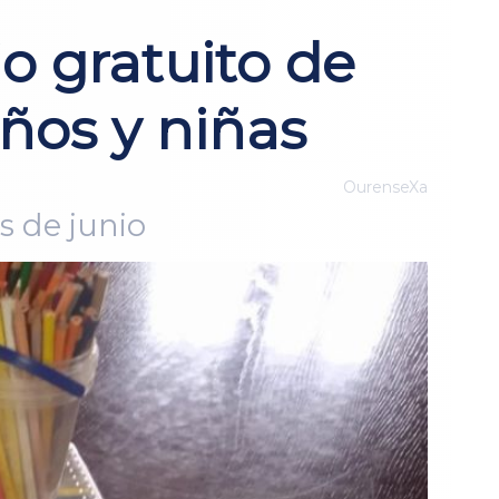
o gratuito de
ños y niñas
OurenseXa
s de junio