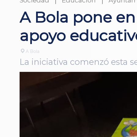
Sociedad
Educación
Ayuntam
A Bola pone en 
apoyo educativo
A Bola
La iniciativa comenzó esta s