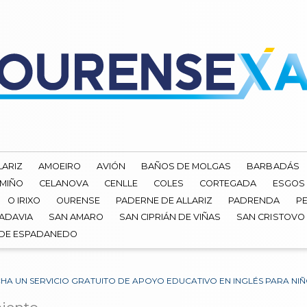
LARIZ
AMOEIRO
AVIÓN
BAÑOS DE MOLGAS
BARBADÁS
 MIÑO
CELANOVA
CENLLE
COLES
CORTEGADA
ESGOS
O IRIXO
OURENSE
PADERNE DE ALLARIZ
PADRENDA
PE
ADAVIA
SAN AMARO
SAN CIPRIÁN DE VIÑAS
SAN CRISTOVO
 DE ESPADANEDO
A UN SERVICIO GRATUITO DE APOYO EDUCATIVO EN INGLÉS PARA NIÑO