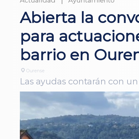
Actualidad
Ayuntamiento
Abierta la con
para actuacione
barrio en Oure
Ourense
Las ayudas contarán con un 