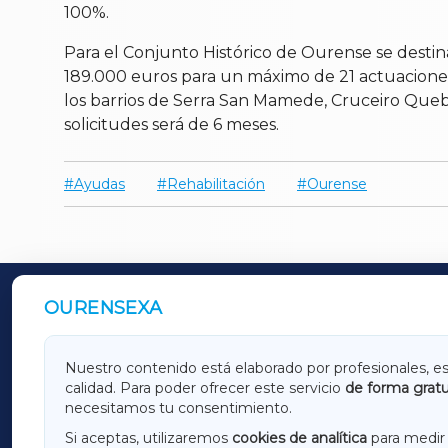
100%.
Para el Conjunto Histórico de Ourense se desti
189.000 euros para un máximo de 21 actuaciones;
los barrios de Serra San Mamede, Cruceiro Queb
solicitudes será de 6 meses.
Ayudas
Rehabilitación
Ourense
OURENSEXA
OUTROS PERIÓDICOS
GALICIAXA
LUGOX
Nuestro contenido está elaborado por profesionales, e
calidad. Para poder ofrecer este servicio
de forma gratu
AMARIÑAXA
RIBEIR
necesitamos tu consentimiento.
OURENSEXA
Si aceptas, utilizaremos
cookies de analítica
para medir 