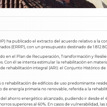
OP) ha publicado el extracto del acuerdo relativo a la c
amados (ERRP), con un presupuesto destinado de 1.812.8
o en el Plan de Recuperación, Transformación y Resilien
ares. Con él se intenta estimular la rehabilitación en mat
 rehabilitación integral (ARI): el Conjunto Histórico d
 o rehabilitación de edificios de uso predominante resid
de energía primaria no renovable, referida a la rehabili
 del ahorro energético alcanzado, pudiendo ir desde el 
horros superiores al 60%. En casos de vulnerabilidad, la