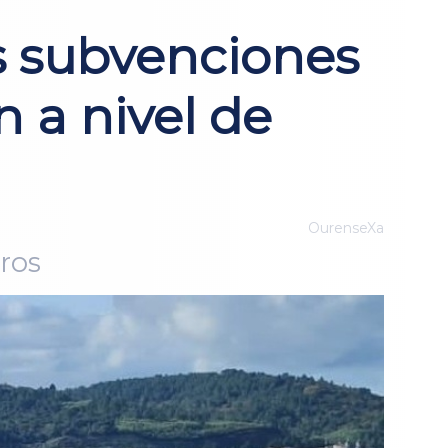
s subvenciones
n a nivel de
OurenseXa
ros