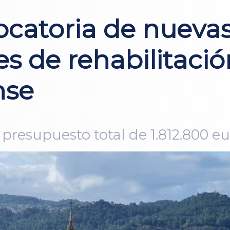
vocatoria de nueva
s de rehabilitació
nse
presupuesto total de 1.812.800 eu