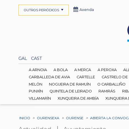
Axenda
OUTROS PERIÓDICOS
GAL
CAST
A ARNOIA
A BOLA
A MERCA
A PEROXA
AL
CARBALLEDA DE AVIA
CARTELLE
CASTRELO DE
MELÓN
NOGUEIRA DE RAMUÍN
O CARBALLIÑO
PUNXÍN
QUINTELA DE LEIRADO
RAMIRÁS
RIB
VILLAMARÍN
XUNQUEIRA DE AMBÍA
XUNQUEIRA
INICIO
>
OURENSEXA
>
OURENSE
>
ABIERTA LA CONVOCA
|