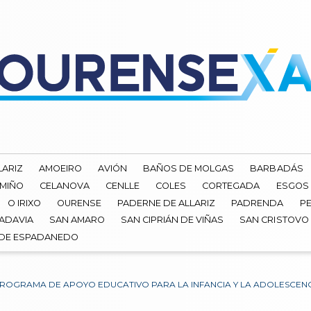
LARIZ
AMOEIRO
AVIÓN
BAÑOS DE MOLGAS
BARBADÁS
 MIÑO
CELANOVA
CENLLE
COLES
CORTEGADA
ESGOS
O IRIXO
OURENSE
PADERNE DE ALLARIZ
PADRENDA
PE
ADAVIA
SAN AMARO
SAN CIPRIÁN DE VIÑAS
SAN CRISTOVO
 DE ESPADANEDO
PROGRAMA DE APOYO EDUCATIVO PARA LA INFANCIA Y LA ADOLESCEN