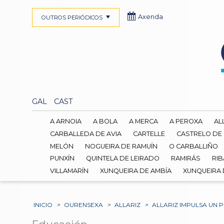
Axenda
OUTROS PERIÓDICOS
GAL
CAST
A ARNOIA
A BOLA
A MERCA
A PEROXA
AL
CARBALLEDA DE AVIA
CARTELLE
CASTRELO DE
MELÓN
NOGUEIRA DE RAMUÍN
O CARBALLIÑO
PUNXÍN
QUINTELA DE LEIRADO
RAMIRÁS
RIB
VILLAMARÍN
XUNQUEIRA DE AMBÍA
XUNQUEIRA
INICIO
>
OURENSEXA
>
ALLARIZ
>
ALLARIZ IMPULSA UN 