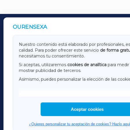
OURENSEXA
OUTROS PERIÓDICOS
GALICIAXA
LUGOX
Nuestro contenido está elaborado por profesionales, e
calidad. Para poder ofrecer este servicio
de forma gratu
AMARIÑAXA
RIBEIR
necesitamos tu consentimiento.
OURENSEXA
Si aceptas, utilizaremos
cookies de analítica
para medir 
mostrar publicidad de terceros.
Asimismo, puedes personalizar la elección de las cooki
F
I
H
Aceptar cookies
¿Quieres personalizar tu aceptación de cookies? Hazlo aquí