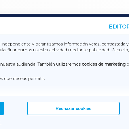
EDITOR
A
TERRACHAXA
s independiente y garantizamos información veraz, contrastada y
ita
, financiamos nuestra actividad mediante publicidad. Para ello,
ASACRAXA
ACORUÑAXA
nuestra audiencia. También utilizaremos
cookies de marketing
p
es que deseas permitir.
ACEBOOK
CONTACTO
NSTAGRAM
EMEROTECA
Rechazar cookies
.