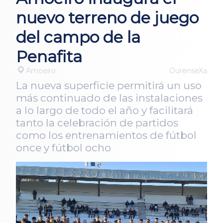
nuevo terreno de juego
del campo de la
Penafita
Amoeiro
OurenseXa
La nueva superficie permitirá un uso
más continuado de las instalaciones
a lo largo de todo el año y facilitará
tanto la celebración de partidos
como los entrenamientos de fútbol
once y fútbol ocho