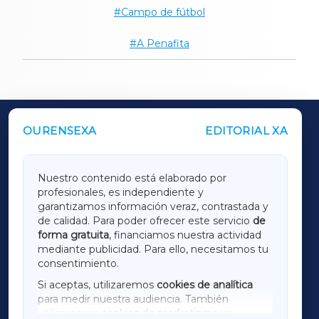
Campo de fútbol
A Penafita
OURENSEXA
EDITORIAL XA
OUTROS PERIÓDICOS
GALICIAXA
Nuestro contenido está elaborado por
profesionales, es independiente y
LUGOXA
garantizamos información veraz, contrastada y
de calidad. Para poder ofrecer este servicio
de
forma gratuita
, financiamos nuestra actividad
TERRACHAXA
mediante publicidad. Para ello, necesitamos tu
consentimiento.
SARRIAXA
Si aceptas, utilizaremos
cookies de analítica
para medir nuestra audiencia. También
AMARIÑAXA
utilizaremos
cookies de marketing
para