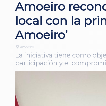
Amoeiro reconoc
local con la pr
Amoeiro’
Amoeiro
La iniciativa tiene como obje
participación y el comprom