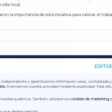
 vida local.
on la importancia de esta iniciativa para valorar el traba
EDITOR
A
TERRACHAXA
s independiente y garantizamos información veraz, contrastada y
ita
, financiamos nuestra actividad mediante publicidad. Para ello,
ASACRAXA
ACORUÑAXA
nuestra audiencia. También utilizaremos
cookies de marketing
p
es que deseas permitir.