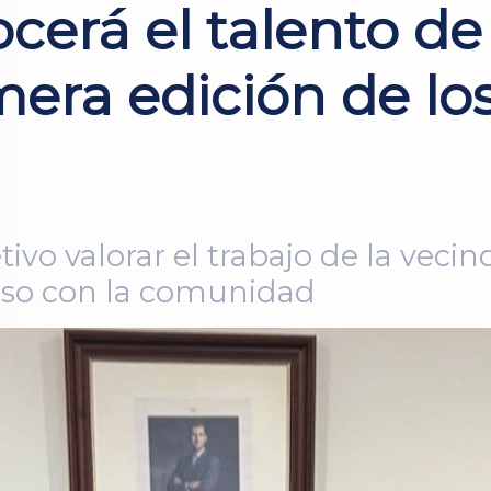
erá el talento de
imera edición de lo
tivo valorar el trabajo de la veci
iso con la comunidad