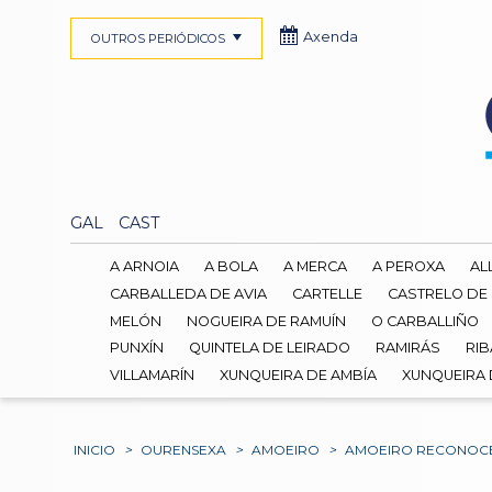
Axenda
OUTROS PERIÓDICOS
GAL
CAST
A ARNOIA
A BOLA
A MERCA
A PEROXA
AL
CARBALLEDA DE AVIA
CARTELLE
CASTRELO DE
MELÓN
NOGUEIRA DE RAMUÍN
O CARBALLIÑO
PUNXÍN
QUINTELA DE LEIRADO
RAMIRÁS
RIB
VILLAMARÍN
XUNQUEIRA DE AMBÍA
XUNQUEIRA
INICIO
>
OURENSEXA
>
AMOEIRO
>
AMOEIRO RECONOCER