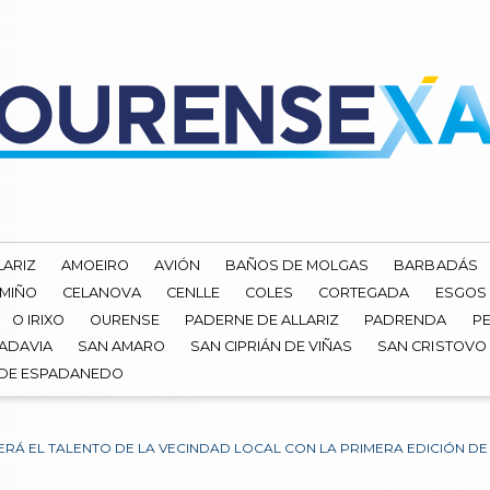
LARIZ
AMOEIRO
AVIÓN
BAÑOS DE MOLGAS
BARBADÁS
 MIÑO
CELANOVA
CENLLE
COLES
CORTEGADA
ESGOS
O IRIXO
OURENSE
PADERNE DE ALLARIZ
PADRENDA
PE
ADAVIA
SAN AMARO
SAN CIPRIÁN DE VIÑAS
SAN CRISTOVO
 DE ESPADANEDO
Á EL TALENTO DE LA VECINDAD LOCAL CON LA PRIMERA EDICIÓN DE 