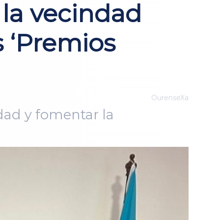
 la vecindad
s ‘Premios
OurenseXa
ndad y fomentar la