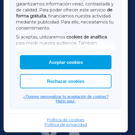
LUGOXA
garantizamos información veraz, contrastada y
de calidad. Para poder ofrecer este servicio
de
forma gratuita
, financiamos nuestra actividad
TERRACHAXA
mediante publicidad. Para ello, necesitamos tu
consentimiento.
SARRIAXA
Si aceptas, utilizaremos
cookies de analítica
para medir nuestra audiencia. También
AMARIÑAXA
utilizaremos
cookies de marketing
para
mostrar publicidad de terceros.
Aceptar cookies
RIBEIRASACRAXA
Asimismo, puedes personalizar la elección de
las cookies que deseas permitir.
ACORUÑAXA
Rechazar cookies
FERROLXA
¿Quieres personalizar tu aceptación de cookies?
Hazlo aquí.
OURENSEXA
Política de cookies
Política de privacidad