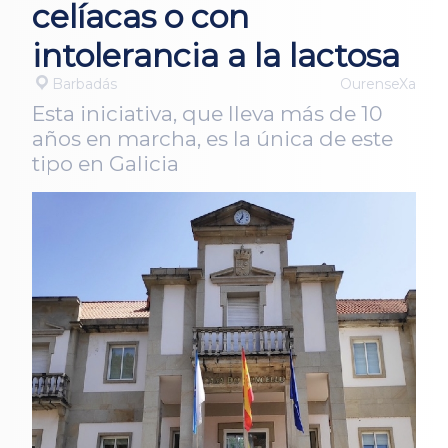
celíacas o con
intolerancia a la lactosa
Barbadás
OurenseXa
Esta iniciativa, que lleva más de 10
años en marcha, es la única de este
tipo en Galicia