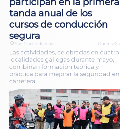
participan en la primera
tanda anual de los
cursos de conducción
segura
San Ciprián de Viñas
OurenseXa
Las actividades, celebradas en cuatro
localidades gallegas durante mayo,
combinan formación teórica y
práctica para mejorar la seguridad en
carretera