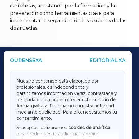
carreteras, apostando por la formación y la
prevención como herramientas clave para
incrementar la seguridad de los usuarios de las
dos ruedas.
OURENSEXA
EDITORIAL XA
OUTROS PERIÓDICOS
GALICIAXA
Nuestro contenido está elaborado por
profesionales, es independiente y
LUGOXA
garantizamos información veraz, contrastada y
de calidad. Para poder ofrecer este servicio
de
forma gratuita
, financiamos nuestra actividad
TERRACHAXA
mediante publicidad. Para ello, necesitamos tu
consentimiento.
SARRIAXA
Si aceptas, utilizaremos
cookies de analítica
para medir nuestra audiencia. También