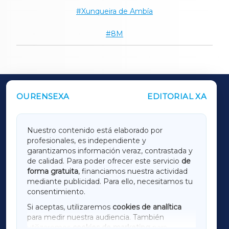
Xunqueira de Ambía
8M
OURENSEXA
EDITORIAL XA
OUTROS PERIÓDICOS
GALICIAXA
Nuestro contenido está elaborado por
profesionales, es independiente y
LUGOXA
garantizamos información veraz, contrastada y
de calidad. Para poder ofrecer este servicio
de
forma gratuita
, financiamos nuestra actividad
TERRACHAXA
mediante publicidad. Para ello, necesitamos tu
consentimiento.
SARRIAXA
Si aceptas, utilizaremos
cookies de analítica
para medir nuestra audiencia. También
AMARIÑAXA
utilizaremos
cookies de marketing
para