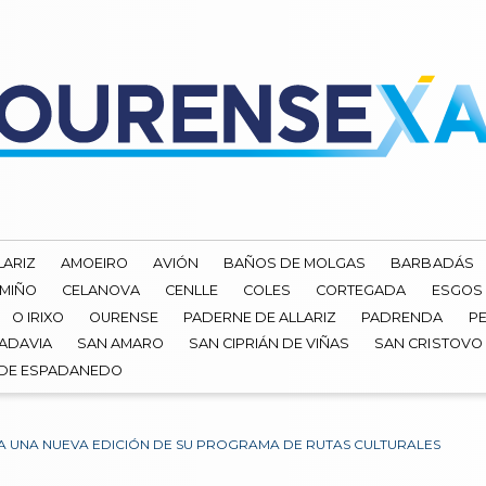
LARIZ
AMOEIRO
AVIÓN
BAÑOS DE MOLGAS
BARBADÁS
 MIÑO
CELANOVA
CENLLE
COLES
CORTEGADA
ESGOS
O IRIXO
OURENSE
PADERNE DE ALLARIZ
PADRENDA
PE
ADAVIA
SAN AMARO
SAN CIPRIÁN DE VIÑAS
SAN CRISTOVO
 DE ESPADANEDO
A UNA NUEVA EDICIÓN DE SU PROGRAMA DE RUTAS CULTURALES