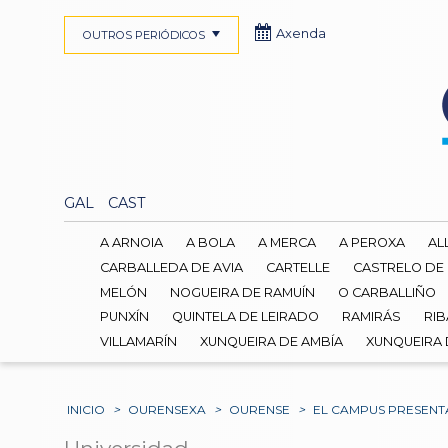
Axenda
OUTROS PERIÓDICOS
GAL
CAST
A ARNOIA
A BOLA
A MERCA
A PEROXA
AL
CARBALLEDA DE AVIA
CARTELLE
CASTRELO DE
MELÓN
NOGUEIRA DE RAMUÍN
O CARBALLIÑO
PUNXÍN
QUINTELA DE LEIRADO
RAMIRÁS
RIB
VILLAMARÍN
XUNQUEIRA DE AMBÍA
XUNQUEIRA
INICIO
>
OURENSEXA
>
OURENSE
>
EL CAMPUS PRESENT