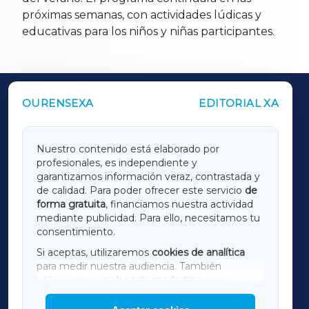
próximas semanas, con actividades lúdicas y
educativas para los niños y niñas participantes.
OURENSEXA
EDITORIAL XA
OUTROS PERIÓDICOS
GALICIAXA
Nuestro contenido está elaborado por
profesionales, es independiente y
LUGOXA
garantizamos información veraz, contrastada y
de calidad. Para poder ofrecer este servicio
de
forma gratuita
, financiamos nuestra actividad
TERRACHAXA
mediante publicidad. Para ello, necesitamos tu
consentimiento.
SARRIAXA
Si aceptas, utilizaremos
cookies de analítica
para medir nuestra audiencia. También
AMARIÑAXA
utilizaremos
cookies de marketing
para
mostrar publicidad de terceros.