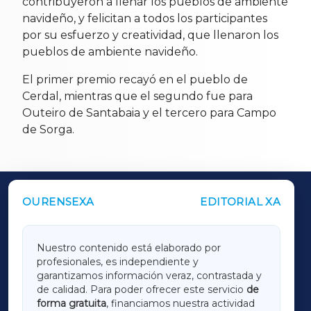
contribuyeron a llenar los pueblos de ambiente
navideño, y felicitan a todos los participantes
por su esfuerzo y creatividad, que llenaron los
pueblos de ambiente navideño.
El primer premio recayó en el pueblo de
Cerdal, mientras que el segundo fue para
Outeiro de Santabaia y el tercero para Campo
de Sorga.
OURENSEXA
EDITORIAL XA
OUTROS PERIÓDICOS
GALICIAXA
Nuestro contenido está elaborado por
profesionales, es independiente y
LUGOXA
garantizamos información veraz, contrastada y
de calidad. Para poder ofrecer este servicio
de
forma gratuita
, financiamos nuestra actividad
TERRACHAXA