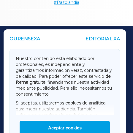
Pazolandia
OURENSEXA
EDITORIAL XA
OUTROS PERIÓDICOS
GALICIAXA
Nuestro contenido está elaborado por
profesionales, es independiente y
LUGOXA
garantizamos información veraz, contrastada y
de calidad. Para poder ofrecer este servicio
de
forma gratuita
, financiamos nuestra actividad
TERRACHAXA
mediante publicidad. Para ello, necesitamos tu
consentimiento.
SARRIAXA
Si aceptas, utilizaremos
cookies de analítica
para medir nuestra audiencia. También
AMARIÑAXA
utilizaremos
cookies de marketing
para
mostrar publicidad de terceros.
Aceptar cookies
RIBEIRASACRAXA
Asimismo, puedes personalizar la elección de