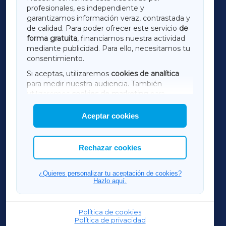
profesionales, es independiente y
LUGOXA
garantizamos información veraz, contrastada y
de calidad. Para poder ofrecer este servicio
de
forma gratuita
, financiamos nuestra actividad
TERRACHAXA
mediante publicidad. Para ello, necesitamos tu
consentimiento.
SARRIAXA
Si aceptas, utilizaremos
cookies de analítica
para medir nuestra audiencia. También
AMARIÑAXA
utilizaremos
cookies de marketing
para
mostrar publicidad de terceros.
Aceptar cookies
RIBEIRASACRAXA
Asimismo, puedes personalizar la elección de
las cookies que deseas permitir.
ACORUÑAXA
Rechazar cookies
FERROLXA
¿Quieres personalizar tu aceptación de cookies?
Hazlo aquí.
OURENSEXA
Política de cookies
Política de privacidad