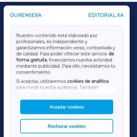
OURENSEXA
EDITORIAL XA
OUTROS PERIÓDICOS
GALICIAXA
Nuestro contenido está elaborado por
profesionales, es independiente y
LUGOXA
garantizamos información veraz, contrastada y
de calidad. Para poder ofrecer este servicio
de
forma gratuita
, financiamos nuestra actividad
TERRACHAXA
mediante publicidad. Para ello, necesitamos tu
consentimiento.
SARRIAXA
Si aceptas, utilizaremos
cookies de analítica
para medir nuestra audiencia. También
AMARIÑAXA
utilizaremos
cookies de marketing
para
mostrar publicidad de terceros.
Aceptar cookies
RIBEIRASACRAXA
Asimismo, puedes personalizar la elección de
las cookies que deseas permitir.
ACORUÑAXA
Rechazar cookies