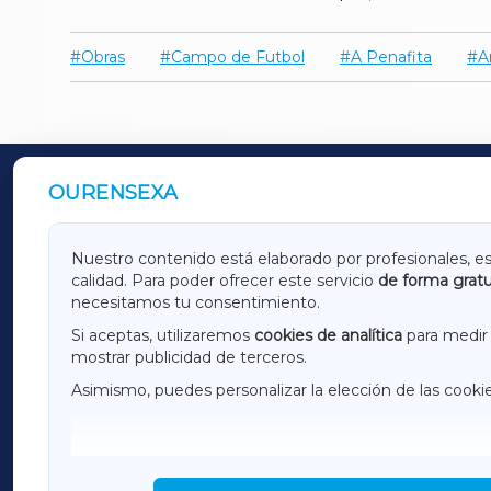
Obras
Campo de Futbol
A Penafita
A
OURENSEXA
OUTROS PERIÓDICOS
GALICIAXA
LUGOX
Nuestro contenido está elaborado por profesionales, e
calidad. Para poder ofrecer este servicio
de forma gratu
AMARIÑAXA
RIBEIR
necesitamos tu consentimiento.
OURENSEXA
Si aceptas, utilizaremos
cookies de analítica
para medir 
mostrar publicidad de terceros.
Asimismo, puedes personalizar la elección de las cooki
F
I
H