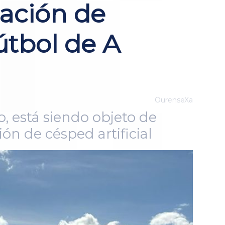
lación de
útbol de A
OurenseXa
, está siendo objeto de
ión de césped artificial