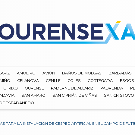
LARIZ
AMOEIRO
AVIÓN
BAÑOS DE MOLGAS
BARBADÁS
 MIÑO
CELANOVA
CENLLE
COLES
CORTEGADA
ESGOS
O IRIXO
OURENSE
PADERNE DE ALLARIZ
PADRENDA
PE
ADAVIA
SAN AMARO
SAN CIPRIÁN DE VIÑAS
SAN CRISTOVO
 DE ESPADANEDO
S PARA LA INSTALACIÓN DE CÉSPED ARTIFICIAL EN EL CAMPO DE FÚT