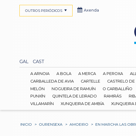
Axenda
OUTROS PERIÓDICOS
GAL
CAST
A ARNOIA
A BOLA
A MERCA
A PEROXA
AL
CARBALLEDA DE AVIA
CARTELLE
CASTRELO DE
MELÓN
NOGUEIRA DE RAMUÍN
O CARBALLIÑO
PUNXÍN
QUINTELA DE LEIRADO
RAMIRÁS
RIB
VILLAMARÍN
XUNQUEIRA DE AMBÍA
XUNQUEIRA
INICIO
>
OURENSEXA
>
AMOEIRO
>
EN MARCHA LAS OBRA