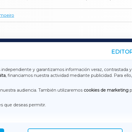
moeiro
EDITOR
A
TERRACHAXA
s independiente y garantizamos información veraz, contrastada y
ita
, financiamos nuestra actividad mediante publicidad. Para ello,
ASACRAXA
ACORUÑAXA
nuestra audiencia. También utilizaremos
cookies de marketing
p
es que deseas permitir.
ACEBOOK
CONTACTO
NSTAGRAM
EMEROTECA