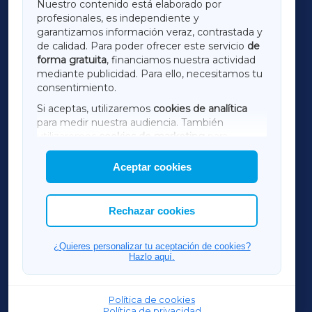
Nuestro contenido está elaborado por
profesionales, es independiente y
LUGOXA
garantizamos información veraz, contrastada y
de calidad. Para poder ofrecer este servicio
de
forma gratuita
, financiamos nuestra actividad
TERRACHAXA
mediante publicidad. Para ello, necesitamos tu
consentimiento.
SARRIAXA
Si aceptas, utilizaremos
cookies de analítica
para medir nuestra audiencia. También
AMARIÑAXA
utilizaremos
cookies de marketing
para
mostrar publicidad de terceros.
Aceptar cookies
RIBEIRASACRAXA
Asimismo, puedes personalizar la elección de
las cookies que deseas permitir.
ACORUÑAXA
Rechazar cookies
FERROLXA
¿Quieres personalizar tu aceptación de cookies?
Hazlo aquí.
OURENSEXA
Política de cookies
Política de privacidad