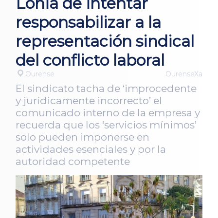
Lonia de intentar
responsabilizar a la
representación sindical
del conflicto laboral
Ourense
OurenseXa
El sindicato tacha de ‘improcedente
y jurídicamente incorrecto’ el
comunicado interno de la empresa y
recuerda que los ‘servicios mínimos’
solo pueden imponerse en
actividades esenciales y por la
autoridad competente