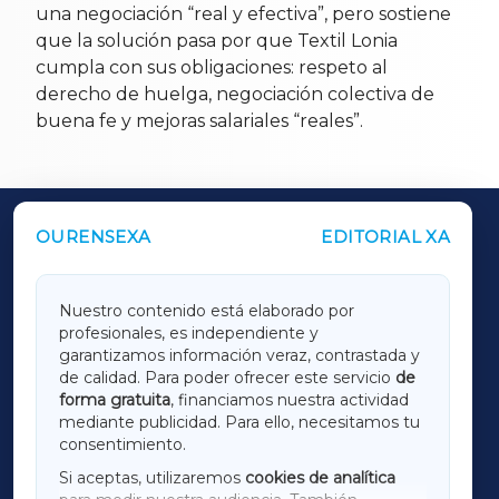
una negociación “real y efectiva”, pero sostiene
que la solución pasa por que Textil Lonia
cumpla con sus obligaciones: respeto al
derecho de huelga, negociación colectiva de
buena fe y mejoras salariales “reales”.
OURENSEXA
EDITORIAL XA
OUTROS PERIÓDICOS
GALICIAXA
Nuestro contenido está elaborado por
profesionales, es independiente y
LUGOXA
garantizamos información veraz, contrastada y
de calidad. Para poder ofrecer este servicio
de
forma gratuita
, financiamos nuestra actividad
TERRACHAXA
mediante publicidad. Para ello, necesitamos tu
consentimiento.
SARRIAXA
Si aceptas, utilizaremos
cookies de analítica