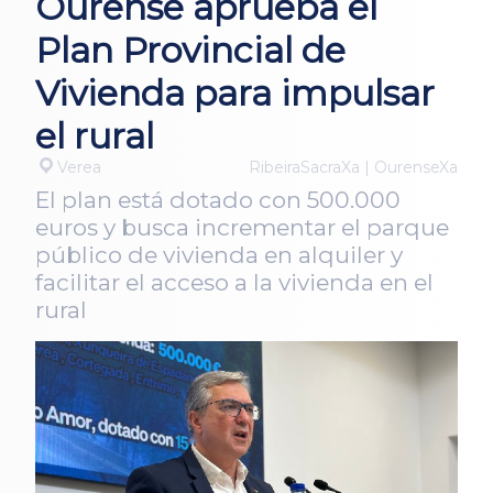
Ourense aprueba el
Plan Provincial de
Vivienda para impulsar
el rural
Verea
RibeiraSacraXa | OurenseXa
El plan está dotado con 500.000
euros y busca incrementar el parque
público de vivienda en alquiler y
facilitar el acceso a la vivienda en el
rural