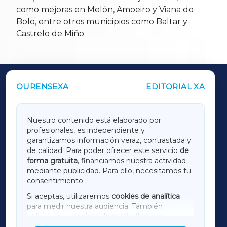
como mejoras en Melón, Amoeiro y Viana do
Bolo, entre otros municipios como Baltar y
Castrelo de Miño.
OURENSEXA
EDITORIAL XA
OUTROS PERIÓDICOS
GALICIAXA
Nuestro contenido está elaborado por
profesionales, es independiente y
LUGOXA
garantizamos información veraz, contrastada y
de calidad. Para poder ofrecer este servicio
de
forma gratuita
, financiamos nuestra actividad
TERRACHAXA
mediante publicidad. Para ello, necesitamos tu
consentimiento.
SARRIAXA
Si aceptas, utilizaremos
cookies de analítica
para medir nuestra audiencia. También
AMARIÑAXA
utilizaremos
cookies de marketing
para
mostrar publicidad de terceros.