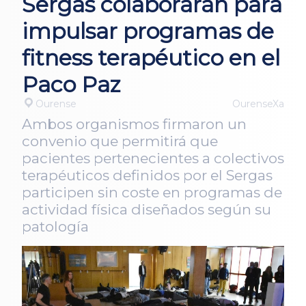
Sergas colaborarán para
impulsar programas de
fitness terapéutico en el
Paco Paz
Ourense
OurenseXa
Ambos organismos firmaron un
convenio que permitirá que
pacientes pertenecientes a colectivos
terapéuticos definidos por el Sergas
participen sin coste en programas de
actividad física diseñados según su
patología