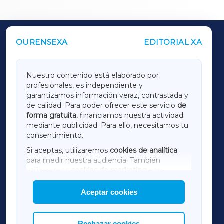
OURENSEXA
EDITORIAL XA
OUTROS PERIÓDICOS
GALICIAXA
Nuestro contenido está elaborado por
profesionales, es independiente y
LUGOXA
garantizamos información veraz, contrastada y
de calidad. Para poder ofrecer este servicio
de
forma gratuita
, financiamos nuestra actividad
TERRACHAXA
mediante publicidad. Para ello, necesitamos tu
consentimiento.
SARRIAXA
Si aceptas, utilizaremos
cookies de analítica
para medir nuestra audiencia. También
AMARIÑAXA
utilizaremos
cookies de marketing
para
mostrar publicidad de terceros.
Aceptar cookies
RIBEIRASACRAXA
Asimismo, puedes personalizar la elección de
las cookies que deseas permitir.
ACORUÑAXA
Rechazar cookies