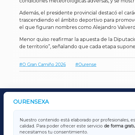
condiciones meteorológicas adversas, y se mostró
Además, el presidente provincial destacó el cará
trascendiendo el ámbito deportivo para promover 
el que figuran nombres como Alejandro Valverd
Menor quiso reafirmar la apuesta de la Diputaci
de territorio”, señalando que cada etapa supone
O Gran Camiño 2026
Ourense
OURENSEXA
OUTROS PERIÓDICOS
GALICIAXA
LUGOX
Nuestro contenido está elaborado por profesionales, e
calidad. Para poder ofrecer este servicio
de forma gratu
AMARIÑAXA
RIBEIR
necesitamos tu consentimiento.
OURENSEXA