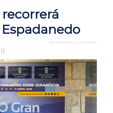
recorrerá
e Espadanedo
RibeiraSacraXa | OurenseXa
il