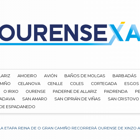
LARIZ
AMOEIRO
AVIÓN
BAÑOS DE MOLGAS
BARBADÁS
 MIÑO
CELANOVA
CENLLE
COLES
CORTEGADA
ESGOS
O IRIXO
OURENSE
PADERNE DE ALLARIZ
PADRENDA
PE
ADAVIA
SAN AMARO
SAN CIPRIÁN DE VIÑAS
SAN CRISTOVO
 DE ESPADANEDO
LA ETAPA REINA DE O GRAN CAMIÑO RECORRERÁ OURENSE DE XINZO