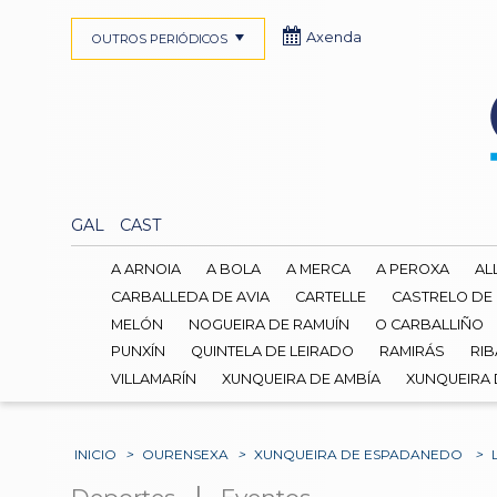
Axenda
OUTROS PERIÓDICOS
GAL
CAST
A ARNOIA
A BOLA
A MERCA
A PEROXA
AL
CARBALLEDA DE AVIA
CARTELLE
CASTRELO DE
MELÓN
NOGUEIRA DE RAMUÍN
O CARBALLIÑO
PUNXÍN
QUINTELA DE LEIRADO
RAMIRÁS
RIB
VILLAMARÍN
XUNQUEIRA DE AMBÍA
XUNQUEIRA
INICIO
>
OURENSEXA
>
XUNQUEIRA DE ESPADANEDO
>
|