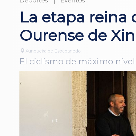
Deportes
Eventos
La etapa reina
Ourense de Xin
Xunqueira de Espadanedo
El ciclismo de máximo nivel r