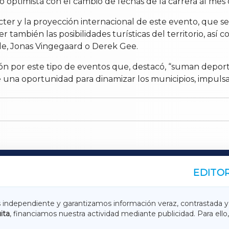
 optimista con el cambio de fechas de la carrera al mes d
cter y la proyección internacional de este evento, que se
también las posibilidades turísticas del territorio, así 
e, Jonas Vingegaard o Derek Gee.
ón por este tipo de eventos que, destacó, “suman deport
 una oportunidad para dinamizar los municipios, impulsar
EDITOR
A
TERRACHAXA
s independiente y garantizamos información veraz, contrastada y
ita
, financiamos nuestra actividad mediante publicidad. Para ello,
ASACRAXA
ACORUÑAXA