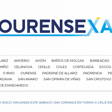
LARIZ
AMOEIRO
AVIÓN
BAÑOS DE MOLGAS
BARBADÁS
 MIÑO
CELANOVA
CENLLE
COLES
CORTEGADA
ESGOS
O IRIXO
OURENSE
PADERNE DE ALLARIZ
PADRENDA
PE
ADAVIA
SAN AMARO
SAN CIPRIÁN DE VIÑAS
SAN CRISTOVO
 DE ESPADANEDO
E RISCO ORGANIZA ESTE SÁBADO UNA JORNADA EN TORNO A CRUZ RIS