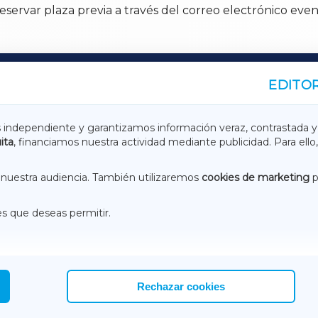
 reservar plaza previa a través del correo electrónico e
EDITOR
A
TERRACHAXA
s independiente y garantizamos información veraz, contrastada y
ita
, financiamos nuestra actividad mediante publicidad. Para ello,
ASACRAXA
ACORUÑAXA
nuestra audiencia. También utilizaremos
cookies de marketing
p
es que deseas permitir.
ACEBOOK
CONTACTO
NSTAGRAM
EMEROTECA
Rechazar cookies