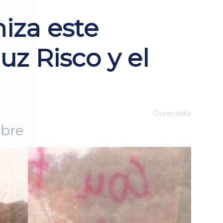
iza este
z Risco y el
OurenseXa
ibre