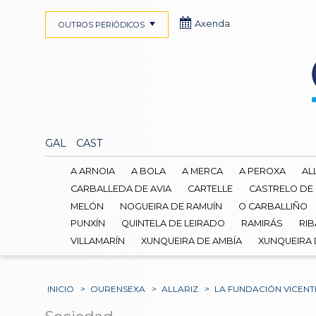
Axenda
OUTROS PERIÓDICOS
GAL
CAST
A ARNOIA
A BOLA
A MERCA
A PEROXA
AL
CARBALLEDA DE AVIA
CARTELLE
CASTRELO DE
MELÓN
NOGUEIRA DE RAMUÍN
O CARBALLIÑO
PUNXÍN
QUINTELA DE LEIRADO
RAMIRÁS
RIB
VILLAMARÍN
XUNQUEIRA DE AMBÍA
XUNQUEIRA
INICIO
>
OURENSEXA
>
ALLARIZ
>
LA FUNDACIÓN VICENT