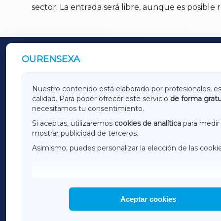
sector. La entrada será libre, aunque es posible
OURENSEXA
OUTROS PERIÓDICOS
GALICIAXA
LUGOX
Nuestro contenido está elaborado por profesionales, e
calidad. Para poder ofrecer este servicio
de forma gratu
AMARIÑAXA
RIBEIR
necesitamos tu consentimiento.
OURENSEXA
Si aceptas, utilizaremos
cookies de analítica
para medir 
mostrar publicidad de terceros.
Asimismo, puedes personalizar la elección de las cooki
F
I
H
Aceptar cookies