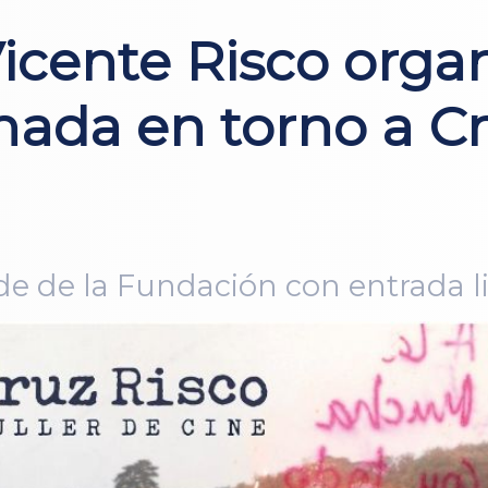
icente Risco organ
ada en torno a Cru
de de la Fundación con entrada l