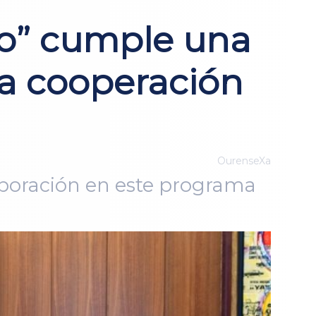
lo” cumple una
la cooperación
OurenseXa
aboración en este programa