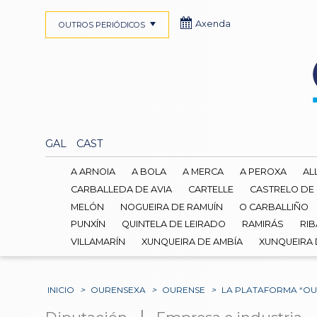
Axenda
OUTROS PERIÓDICOS
GAL
CAST
A ARNOIA
A BOLA
A MERCA
A PEROXA
AL
CARBALLEDA DE AVIA
CARTELLE
CASTRELO DE
MELÓN
NOGUEIRA DE RAMUÍN
O CARBALLIÑO
PUNXÍN
QUINTELA DE LEIRADO
RAMIRÁS
RIB
VILLAMARÍN
XUNQUEIRA DE AMBÍA
XUNQUEIRA
INICIO
>
OURENSEXA
>
OURENSE
>
LA PLATAFORMA “OU
|