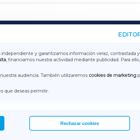
EDITOR
A
TERRACHAXA
s independiente y garantizamos información veraz, contrastada y
ita
, financiamos nuestra actividad mediante publicidad. Para ello,
ASACRAXA
ACORUÑAXA
nuestra audiencia. También utilizaremos
cookies de marketing
p
es que deseas permitir.
ACEBOOK
CONTACTO
NSTAGRAM
EMEROTECA
Rechazar cookies
.