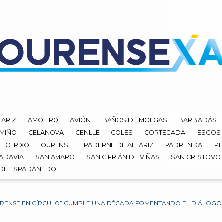
LARIZ
AMOEIRO
AVIÓN
BAÑOS DE MOLGAS
BARBADÁS
 MIÑO
CELANOVA
CENLLE
COLES
CORTEGADA
ESGOS
O IRIXO
OURENSE
PADERNE DE ALLARIZ
PADRENDA
PE
ADAVIA
SAN AMARO
SAN CIPRIÁN DE VIÑAS
SAN CRISTOVO
 DE ESPADANEDO
RENSE EN CÍRCULO” CUMPLE UNA DÉCADA FOMENTANDO EL DIÁLOGO Y