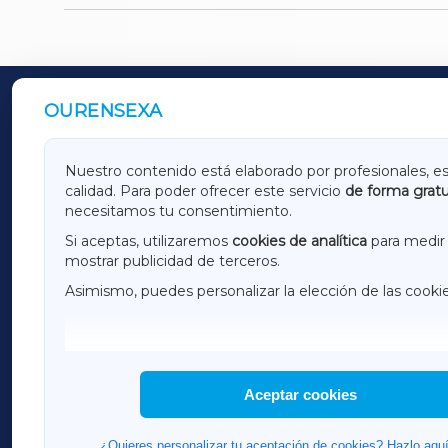
OURENSEXA
OUTROS PERIÓDICOS
GALICIAXA
LUGOX
Nuestro contenido está elaborado por profesionales, e
calidad. Para poder ofrecer este servicio
de forma gratu
AMARIÑAXA
RIBEIR
necesitamos tu consentimiento.
OURENSEXA
Si aceptas, utilizaremos
cookies de analítica
para medir 
mostrar publicidad de terceros.
Asimismo, puedes personalizar la elección de las cooki
F
I
H
Aceptar cookies
¿Quieres personalizar tu aceptación de cookies? Hazlo aquí