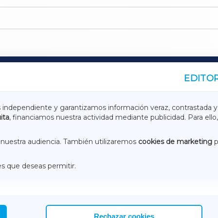
EDITOR
A
TERRACHAXA
s independiente y garantizamos información veraz, contrastada y
ita
, financiamos nuestra actividad mediante publicidad. Para ello,
ASACRAXA
ACORUÑAXA
nuestra audiencia. También utilizaremos
cookies de marketing
p
es que deseas permitir.
ACEBOOK
CONTACTO
NSTAGRAM
EMEROTECA
Rechazar cookies