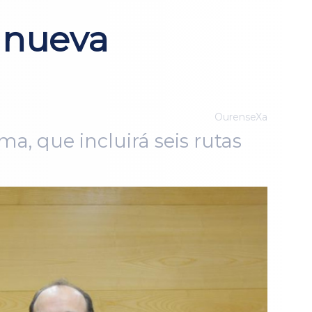
a nueva
OurenseXa
a, que incluirá seis rutas