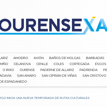
LARIZ
AMOEIRO
AVIÓN
BAÑOS DE MOLGAS
BARBADÁS
 MIÑO
CELANOVA
CENLLE
COLES
CORTEGADA
ESGOS
O IRIXO
OURENSE
PADERNE DE ALLARIZ
PADRENDA
PE
ADAVIA
SAN AMARO
SAN CIPRIÁN DE VIÑAS
SAN CRISTOVO
 DE ESPADANEDO
VIGO INICIA UNA NUEVA TEMPORADA DE RUTAS CULTURALES