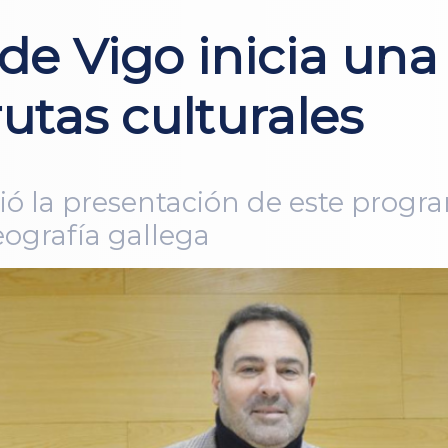
de Vigo inicia un
utas culturales
 la presentación de este program
eografía gallega