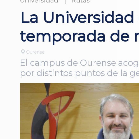
Universidad
Rutas
La Universidad 
temporada de r
Ourense
El campus de Ourense acogió
por distintos puntos de la g