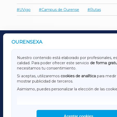
UVigo
Campus de Ourense
Rutas
OURENSEXA
OUTROS PERIÓDICOS
GALICIAXA
LUGOX
Nuestro contenido está elaborado por profesionales, e
calidad. Para poder ofrecer este servicio
de forma gratu
AMARIÑAXA
RIBEIR
necesitamos tu consentimiento.
OURENSEXA
Si aceptas, utilizaremos
cookies de analítica
para medir 
mostrar publicidad de terceros.
Asimismo, puedes personalizar la elección de las cooki
F
I
H
Aceptar cookies