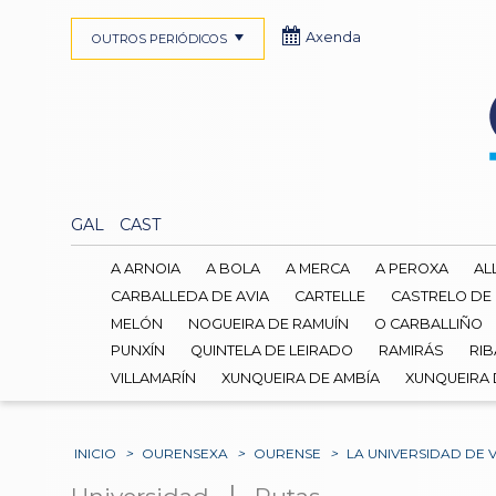
Axenda
OUTROS PERIÓDICOS
GAL
CAST
A ARNOIA
A BOLA
A MERCA
A PEROXA
AL
CARBALLEDA DE AVIA
CARTELLE
CASTRELO DE
MELÓN
NOGUEIRA DE RAMUÍN
O CARBALLIÑO
PUNXÍN
QUINTELA DE LEIRADO
RAMIRÁS
RIB
VILLAMARÍN
XUNQUEIRA DE AMBÍA
XUNQUEIRA
INICIO
>
OURENSEXA
>
OURENSE
>
LA UNIVERSIDAD DE 
|