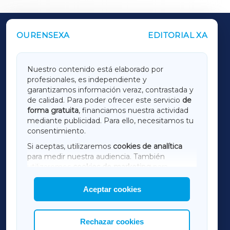
OURENSEXA
EDITORIAL XA
OUTROS PERIÓDICOS
GALICIAXA
Nuestro contenido está elaborado por
profesionales, es independiente y
LUGOXA
garantizamos información veraz, contrastada y
de calidad. Para poder ofrecer este servicio
de
forma gratuita
, financiamos nuestra actividad
TERRACHAXA
mediante publicidad. Para ello, necesitamos tu
consentimiento.
SARRIAXA
Si aceptas, utilizaremos
cookies de analítica
para medir nuestra audiencia. También
AMARIÑAXA
utilizaremos
cookies de marketing
para
mostrar publicidad de terceros.
Aceptar cookies
RIBEIRASACRAXA
Asimismo, puedes personalizar la elección de
las cookies que deseas permitir.
ACORUÑAXA
Rechazar cookies