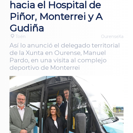
hacia el Hospital de
Piñor, Monterrei y A
Gudiña
Toén
OurenseXa
Así lo anunció el delegado territorial
de la Xunta en Ourense, Manuel
Pardo, en una visita al complejo
deportivo de Monterrei