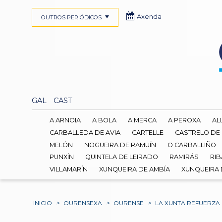
Axenda
OUTROS PERIÓDICOS
GAL
CAST
A ARNOIA
A BOLA
A MERCA
A PEROXA
AL
CARBALLEDA DE AVIA
CARTELLE
CASTRELO DE
MELÓN
NOGUEIRA DE RAMUÍN
O CARBALLIÑO
PUNXÍN
QUINTELA DE LEIRADO
RAMIRÁS
RIB
VILLAMARÍN
XUNQUEIRA DE AMBÍA
XUNQUEIRA
INICIO
>
OURENSEXA
>
OURENSE
>
LA XUNTA REFUERZA 