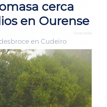
biomasa cerca
dios en Ourense
OurenseXa
 desbroce en Cudeiro