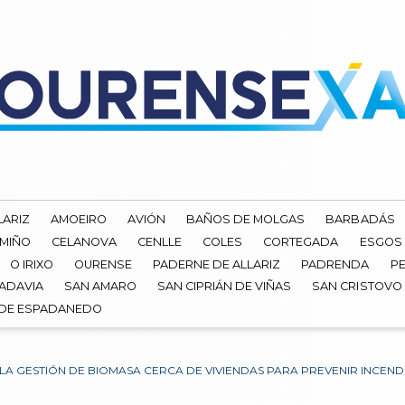
LARIZ
AMOEIRO
AVIÓN
BAÑOS DE MOLGAS
BARBADÁS
 MIÑO
CELANOVA
CENLLE
COLES
CORTEGADA
ESGOS
O IRIXO
OURENSE
PADERNE DE ALLARIZ
PADRENDA
PE
ADAVIA
SAN AMARO
SAN CIPRIÁN DE VIÑAS
SAN CRISTOVO
 DE ESPADANEDO
LA GESTIÓN DE BIOMASA CERCA DE VIVIENDAS PARA PREVENIR INCEN