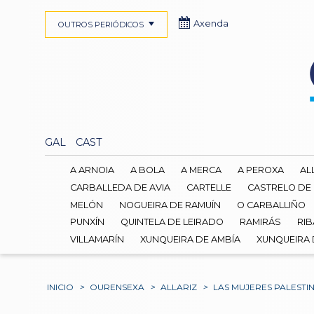
Axenda
OUTROS PERIÓDICOS
GAL
CAST
A ARNOIA
A BOLA
A MERCA
A PEROXA
AL
CARBALLEDA DE AVIA
CARTELLE
CASTRELO DE
MELÓN
NOGUEIRA DE RAMUÍN
O CARBALLIÑO
PUNXÍN
QUINTELA DE LEIRADO
RAMIRÁS
RIB
VILLAMARÍN
XUNQUEIRA DE AMBÍA
XUNQUEIRA
INICIO
>
OURENSEXA
>
ALLARIZ
>
LAS MUJERES PALESTI