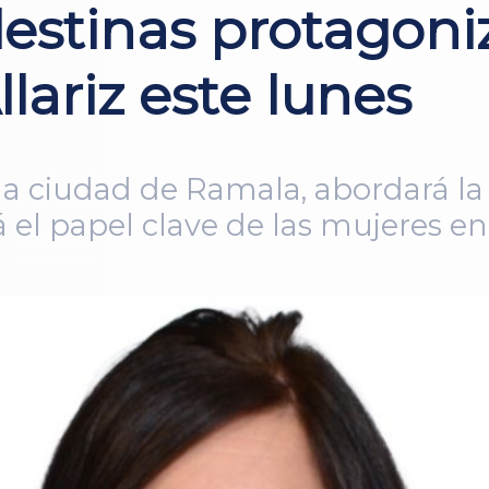
lestinas protagon
lariz este lunes
a ciudad de Ramala, abordará la s
 el papel clave de las mujeres en