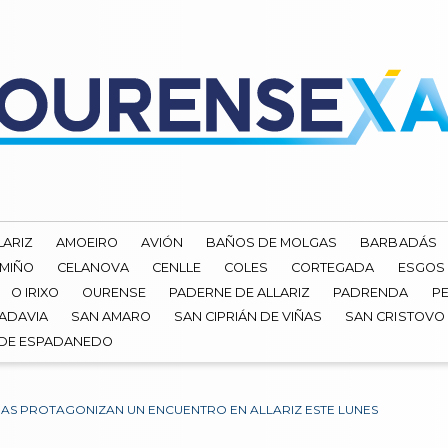
LARIZ
AMOEIRO
AVIÓN
BAÑOS DE MOLGAS
BARBADÁS
 MIÑO
CELANOVA
CENLLE
COLES
CORTEGADA
ESGOS
O IRIXO
OURENSE
PADERNE DE ALLARIZ
PADRENDA
PE
ADAVIA
SAN AMARO
SAN CIPRIÁN DE VIÑAS
SAN CRISTOVO
 DE ESPADANEDO
NAS PROTAGONIZAN UN ENCUENTRO EN ALLARIZ ESTE LUNES