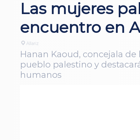
Las mujeres pa
encuentro en Al
Allariz
Hanan Kaoud, concejala de l
pueblo palestino y destacará
humanos