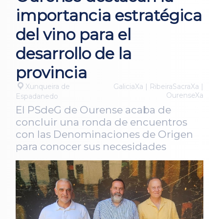
importancia estratégica
del vino para el
desarrollo de la
provincia
Xunqueira de
GaliciaXa | RibeiraSacraXa |
OurenseXa
Espadanedo
El PSdeG de Ourense acaba de
concluir una ronda de encuentros
con las Denominaciones de Origen
para conocer sus necesidades