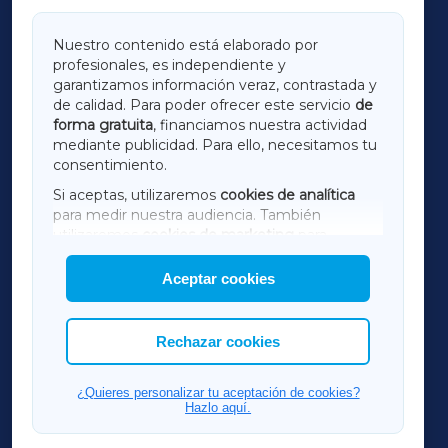
GALICIAXA
Nuestro contenido está elaborado por
profesionales, es independiente y
LUGOXA
garantizamos información veraz, contrastada y
de calidad. Para poder ofrecer este servicio
de
forma gratuita
, financiamos nuestra actividad
TERRACHAXA
mediante publicidad. Para ello, necesitamos tu
consentimiento.
SARRIAXA
Si aceptas, utilizaremos
cookies de analítica
para medir nuestra audiencia. También
AMARIÑAXA
utilizaremos
cookies de marketing
para
mostrar publicidad de terceros.
Aceptar cookies
RIBEIRASACRAXA
Asimismo, puedes personalizar la elección de
las cookies que deseas permitir.
ACORUÑAXA
Rechazar cookies
FERROLXA
¿Quieres personalizar tu aceptación de cookies?
Hazlo aquí.
OURENSEXA