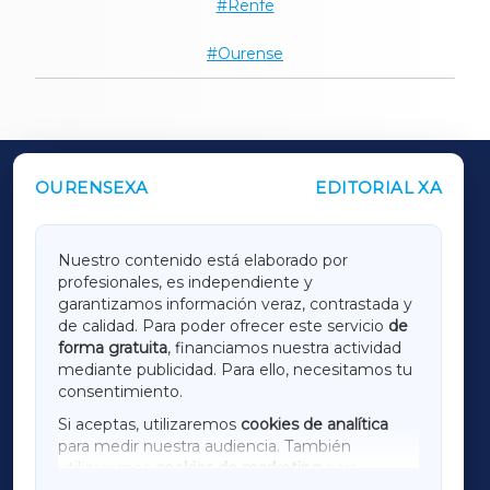
Renfe
Ourense
OURENSEXA
EDITORIAL XA
OUTROS PERIÓDICOS
GALICIAXA
Nuestro contenido está elaborado por
profesionales, es independiente y
LUGOXA
garantizamos información veraz, contrastada y
de calidad. Para poder ofrecer este servicio
de
forma gratuita
, financiamos nuestra actividad
TERRACHAXA
mediante publicidad. Para ello, necesitamos tu
consentimiento.
SARRIAXA
Si aceptas, utilizaremos
cookies de analítica
para medir nuestra audiencia. También
AMARIÑAXA
utilizaremos
cookies de marketing
para