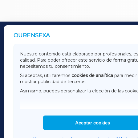
OURENSEXA
OUTROS PERIÓDICOS
GALICIAXA
LUGOX
Nuestro contenido está elaborado por profesionales, e
calidad. Para poder ofrecer este servicio
de forma gratu
AMARIÑAXA
RIBEIR
necesitamos tu consentimiento.
OURENSEXA
Si aceptas, utilizaremos
cookies de analítica
para medir 
mostrar publicidad de terceros.
Asimismo, puedes personalizar la elección de las cooki
F
I
H
Aceptar cookies