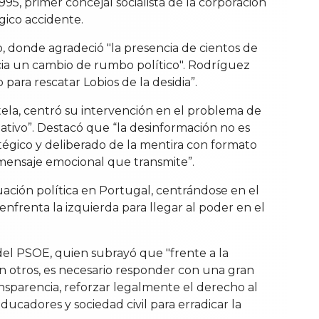
95, primer concejal socialista de la corporación
gico accidente.
o, donde agradeció "la presencia de cientos de
cia un cambio de rumbo político". Rodríguez
ara rescatar Lobios de la desidia”.
tela, centró su intervención en el problema de
tivo”. Destacó que “la desinformación no es
ratégico y deliberado de la mentira con formato
el mensaje emocional que transmite”.
tuación política en Portugal, centrándose en el
nfrenta la izquierda para llegar al poder en el
el PSOE, quien subrayó que "frente a la
n otros, es necesario responder con una gran
nsparencia, reforzar legalmente el derecho al
ucadores y sociedad civil para erradicar la