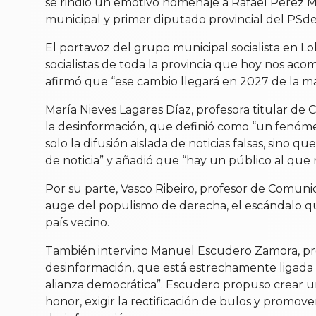
se rindió un emotivo homenaje a Rafael Pérez Mart
municipal y primer diputado provincial del PSd
El portavoz del grupo municipal socialista en Lo
socialistas de toda la provincia que hoy nos a
afirmó que “ese cambio llegará en 2027 de la man
María Nieves Lagares Díaz, profesora titular de 
la desinformación, que definió como “un fenóme
solo la difusión aislada de noticias falsas, sino
de noticia” y añadió que “hay un público al que n
Por su parte, Vasco Ribeiro, profesor de Comunic
auge del populismo de derecha, el escándalo que 
país vecino.
También intervino Manuel Escudero Zamora, pre
desinformación, que está estrechamente ligada 
alianza democrática”. Escudero propuso crear un
honor, exigir la rectificación de bulos y promov