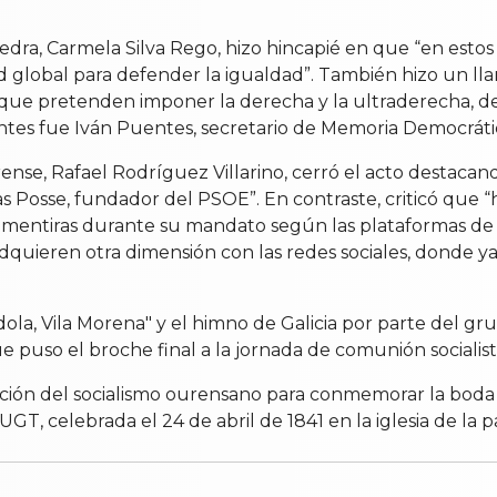
dra, Carmela Silva Rego, hizo hincapié en que “en estos
 global para defender la igualdad”. También hizo un lla
d que pretenden imponer la derecha y la ultraderecha, 
ntes fue Iván Puentes, secretario de Memoria Democrática
se, Rafael Rodríguez Villarino, cerró el acto destacando
as Posse, fundador del PSOE”. En contraste, criticó que
entiras durante su mandato según las plataformas de ver
 adquieren otra dimensión con las redes sociales, donde
dola, Vila Morena" y el himno de Galicia por parte del g
 puso el broche final a la jornada de comunión socialist
ón del socialismo ourensano para conmemorar la boda de
UGT, celebrada el 24 de abril de 1841 en la iglesia de la 