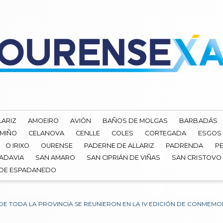
LARIZ
AMOEIRO
AVIÓN
BAÑOS DE MOLGAS
BARBADÁS
 MIÑO
CELANOVA
CENLLE
COLES
CORTEGADA
ESGOS
O IRIXO
OURENSE
PADERNE DE ALLARIZ
PADRENDA
PE
ADAVIA
SAN AMARO
SAN CIPRIÁN DE VIÑAS
SAN CRISTOVO
 DE ESPADANEDO
 DE TODA LA PROVINCIA SE REUNIERON EN LA IV EDICIÓN DE CONMEM