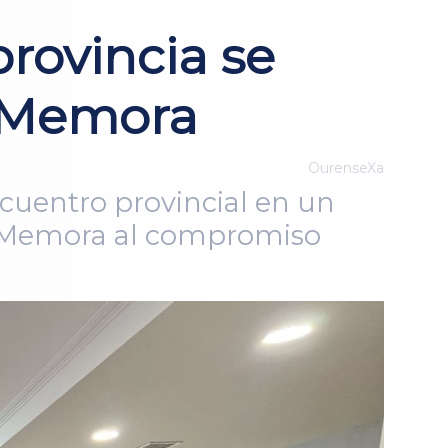
provincia se
onMemora
OurenseXa
cuentro provincial en un
onMemora al compromiso