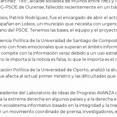
ínez "Tito", alcalde socialista de Muíños entre 1983 y 19
eG-PSOE de Ourense, fallecido recientemente en un trá
bios, Patrick Rodríguez, fue el encargado de abrir el act
compañan en Lobios, un municipio que necesita con urgen
o del PSOE. Tenemos las bases, el equipo y el proyecto p
Ciencia Política de la Universidad de Santiago de Compos
no con fines emocionales que superan el ámbito informa
 que compite con la información veraz debido a un uso est
o le importa si la noticia es falsa, lo que le importa es 
ación Política de la Universidad de Oporto, analizó la si
afecta al actual primer ministro y las dificultades que e
sidente del Laboratorio de Ideas de Progreso AVANZA d
a la extrema derecha en algunos países y a la derecha e
 ecosistema informativo basado en la integridad y la tra
er un movimiento coordinado de prensa, investigadores, ed