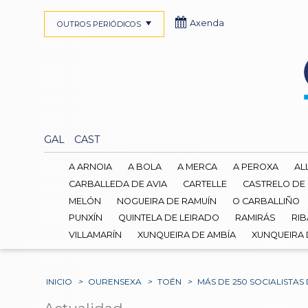
Axenda
OUTROS PERIÓDICOS
GAL
CAST
A ARNOIA
A BOLA
A MERCA
A PEROXA
AL
CARBALLEDA DE AVIA
CARTELLE
CASTRELO DE
MELÓN
NOGUEIRA DE RAMUÍN
O CARBALLIÑO
PUNXÍN
QUINTELA DE LEIRADO
RAMIRÁS
RIB
VILLAMARÍN
XUNQUEIRA DE AMBÍA
XUNQUEIRA
INICIO
>
OURENSEXA
>
TOÉN
>
MÁS DE 250 SOCIALISTAS