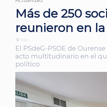
Actualidad
Más de 250 soci
reunieron en l
Toén
El PSdeG-PSOE de Ourense c
acto multitudinario en el 
político