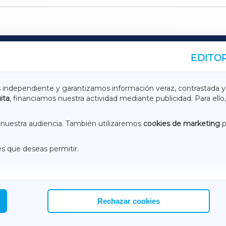
EDITOR
A
TERRACHAXA
s independiente y garantizamos información veraz, contrastada y
ita
, financiamos nuestra actividad mediante publicidad. Para ello,
ASACRAXA
ACORUÑAXA
nuestra audiencia. También utilizaremos
cookies de marketing
p
es que deseas permitir.
ACEBOOK
CONTACTO
NSTAGRAM
EMEROTECA
Rechazar cookies