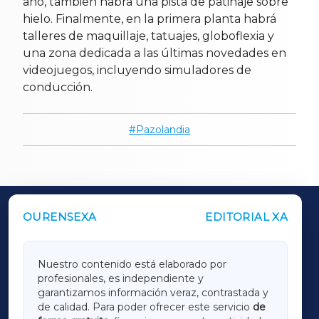
año, también habrá una pista de patinaje sobre
hielo. Finalmente, en la primera planta habrá
talleres de maquillaje, tatuajes, globoflexia y
una zona dedicada a las últimas novedades en
videojuegos, incluyendo simuladores de
conducción.
Pazolandia
OURENSEXA
EDITORIAL XA
OUTROS PERIÓDICOS
GALICIAXA
Nuestro contenido está elaborado por
profesionales, es independiente y
LUGOXA
garantizamos información veraz, contrastada y
de calidad. Para poder ofrecer este servicio
de