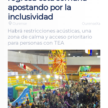
apostando por la
inclusividad
Ourense
OurenseXa
Habrá restricciones acústicas, una
zona de calma y acceso prioritario
para personas con TEA