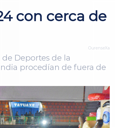
24 con cerca de
OurenseXa
o de Deportes de la
andia procedían de fuera de