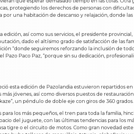
uvieran que esperar demasiado tiempo en las colas. Otra 
ticas, protegiendo los derechos de personas con dificulta
a por una habitación de descanso y relajación, donde las
edición, así como sus servicios, el presidente provincial
tación, dado el altísimo grado de satisfacción de las fam
dición “donde seguiremos reforzando la inclusión de todo
l Pazo Paco Paz, “porque sin su dedicación, profesionalid
ió esta edición de Pazolandia estuvieron repartidos en d
os más jóvenes, así como diversos puestos de restauració
ikaze”, un péndulo de doble eje con giros de 360 grados.
es para los más pequeños, el tren para toda la familia, hi
acio del juguete, con las últimas tendencias para los má
 rusa tigre o el circuito de motos. Como gran novedad est