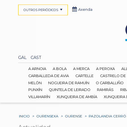
Axenda
OUTROS PERIÓDICOS
GAL
CAST
A ARNOIA
A BOLA
A MERCA
A PEROXA
AL
CARBALLEDA DE AVIA
CARTELLE
CASTRELO DE
MELÓN
NOGUEIRA DE RAMUÍN
O CARBALLIÑO
PUNXÍN
QUINTELA DE LEIRADO
RAMIRÁS
RIB
VILLAMARÍN
XUNQUEIRA DE AMBÍA
XUNQUEIRA
INICIO
>
OURENSEXA
>
OURENSE
>
PAZOLANDIA CERRÓ L