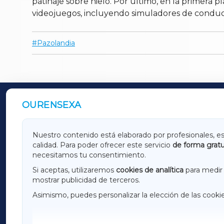
patinaje sobre hielo. Por último, en la primera 
videojuegos, incluyendo simuladores de conduc
Pazolandia
OURENSEXA
OUTROS PERIÓDICOS
GALICIAXA
LUGOX
Nuestro contenido está elaborado por profesionales, e
calidad. Para poder ofrecer este servicio
de forma gratu
AMARIÑAXA
RIBEIR
necesitamos tu consentimiento.
OURENSEXA
Si aceptas, utilizaremos
cookies de analítica
para medir 
mostrar publicidad de terceros.
Asimismo, puedes personalizar la elección de las cooki
F
I