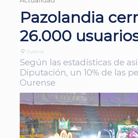
Actualidad
Pazolandia cerr
26.000 usuario
Ourense
Según las estadísticas de as
Diputación, un 10% de las p
Ourense