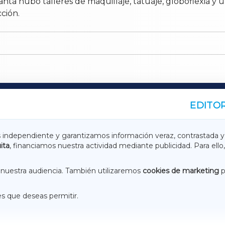
planta hubo talleres de maquillaje, tatuaje, globoflexia 
ción.
EDITOR
A
TERRACHAXA
s independiente y garantizamos información veraz, contrastada y
ita
, financiamos nuestra actividad mediante publicidad. Para ello,
ASACRAXA
ACORUÑAXA
nuestra audiencia. También utilizaremos
cookies de marketing
p
es que deseas permitir.
ACEBOOK
CONTACTO
NSTAGRAM