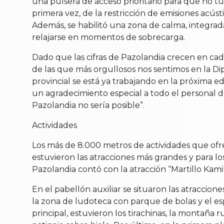
una pulsera de acceso prioritario para que no t
primera vez, de la restricción de emisiones acús
Además, se habilitó una zona de calma, integrad
relajarse en momentos de sobrecarga.
Dado que las cifras de Pazolandia crecen en cada 
de las que más orgullosos nos sentimos en la Dipu
provincial se está ya trabajando en la próxima e
un agradecimiento especial a todo el personal de
Pazolandia no sería posible”.
Actividades
Los más de 8.000 metros de actividades que ofrec
estuvieron las atracciones más grandes y para l
Pazolandia contó con la atracción “Martillo Kam
En el pabellón auxiliar se situaron las atraccion
la zona de ludoteca con parque de bolas y el esp
principal, estuvieron los tirachinas, la montaña