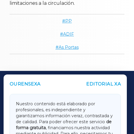
limitaciones a la circulación.
PP
ADIF
As Portas
OURENSEXA
EDITORIAL XA
OUTROS PERIÓDICOS
GALICIAXA
Nuestro contenido está elaborado por
profesionales, es independiente y
LUGOXA
garantizamos información veraz, contrastada y
de calidad. Para poder ofrecer este servicio
de
forma gratuita
, financiamos nuestra actividad
TERRACHAXA
mediante publicidad. Para ello, necesitamos tu