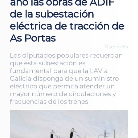
año las obras de ADIF
de la subestación
eléctrica de tracción de
As Portas
OurenseXa
Los diputados populares recuerdan
que esta subestación es
fundamental para que la LAV a
Galicia disponga de un suministro
eléctrico que permita atender un
mayor número de circulaciones y
frecuencias de los trenes