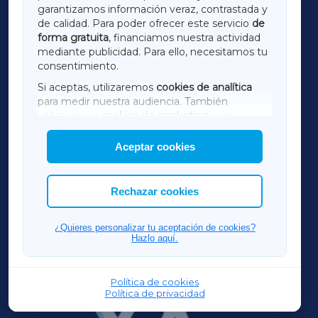
LUGOXA
garantizamos información veraz, contrastada y
de calidad. Para poder ofrecer este servicio
de
forma gratuita
, financiamos nuestra actividad
TERRACHAXA
mediante publicidad. Para ello, necesitamos tu
consentimiento.
SARRIAXA
Si aceptas, utilizaremos
cookies de analítica
para medir nuestra audiencia. También
AMARIÑAXA
utilizaremos
cookies de marketing
para
mostrar publicidad de terceros.
Aceptar cookies
RIBEIRASACRAXA
Asimismo, puedes personalizar la elección de
las cookies que deseas permitir.
ACORUÑAXA
Rechazar cookies
FERROLXA
¿Quieres personalizar tu aceptación de cookies?
Hazlo aquí.
OURENSEXA
Política de cookies
Política de privacidad