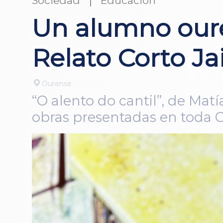
Sociedad
Educación
Un alumno oure
Relato Corto J
Ourense
“O alento do cantil”, de Matí
obras presentadas en toda G