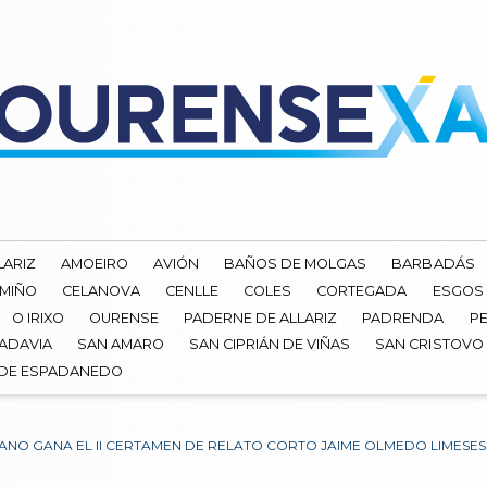
LARIZ
AMOEIRO
AVIÓN
BAÑOS DE MOLGAS
BARBADÁS
 MIÑO
CELANOVA
CENLLE
COLES
CORTEGADA
ESGOS
O IRIXO
OURENSE
PADERNE DE ALLARIZ
PADRENDA
PE
ADAVIA
SAN AMARO
SAN CIPRIÁN DE VIÑAS
SAN CRISTOVO
 DE ESPADANEDO
NO GANA EL II CERTAMEN DE RELATO CORTO JAIME OLMEDO LIMESES