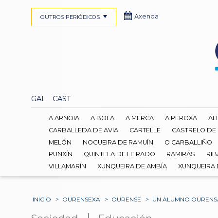
Axenda
OUTROS PERIÓDICOS
GAL
CAST
A ARNOIA
A BOLA
A MERCA
A PEROXA
AL
CARBALLEDA DE AVIA
CARTELLE
CASTRELO DE
MELÓN
NOGUEIRA DE RAMUÍN
O CARBALLIÑO
PUNXÍN
QUINTELA DE LEIRADO
RAMIRÁS
RIB
VILLAMARÍN
XUNQUEIRA DE AMBÍA
XUNQUEIRA
INICIO
>
OURENSEXA
>
OURENSE
>
UN ALUMNO OURENSA
|