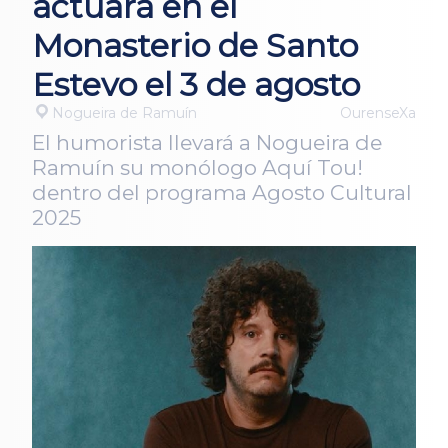
actuará en el
Monasterio de Santo
Estevo el 3 de agosto
Nogueira de Ramuín
OurenseXa
El humorista llevará a Nogueira de
Ramuín su monólogo Aquí Tou!
dentro del programa Agosto Cultural
2025