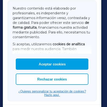
GALICIAXA
Nuestro contenido está elaborado por
profesionales, es independiente y
LUGOXA
garantizamos información veraz, contrastada y
de calidad. Para poder ofrecer este servicio
de
forma gratuita
, financiamos nuestra actividad
TERRACHAXA
mediante publicidad. Para ello, necesitamos tu
consentimiento.
SARRIAXA
Si aceptas, utilizaremos
cookies de analítica
para medir nuestra audiencia. También
AMARIÑAXA
utilizaremos
cookies de marketing
para
mostrar publicidad de terceros.
Aceptar cookies
RIBEIRASACRAXA
Asimismo, puedes personalizar la elección de
las cookies que deseas permitir.
ACORUÑAXA
Rechazar cookies
FERROLXA
¿Quieres personalizar tu aceptación de cookies?
Hazlo aquí.
OURENSEXA