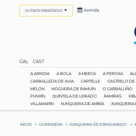
Axenda
OUTROS PERIÓDICOS
GAL
CAST
A ARNOIA
A BOLA
A MERCA
A PEROXA
AL
CARBALLEDA DE AVIA
CARTELLE
CASTRELO DE
MELÓN
NOGUEIRA DE RAMUÍN
O CARBALLIÑO
PUNXÍN
QUINTELA DE LEIRADO
RAMIRÁS
RIB
VILLAMARÍN
XUNQUEIRA DE AMBÍA
XUNQUEIRA
INICIO
>
OURENSEXA
>
XUNQUEIRA DE ESPADANEDO
>