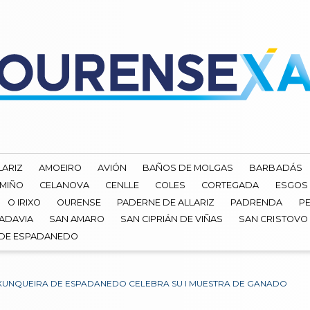
LARIZ
AMOEIRO
AVIÓN
BAÑOS DE MOLGAS
BARBADÁS
 MIÑO
CELANOVA
CENLLE
COLES
CORTEGADA
ESGOS
O IRIXO
OURENSE
PADERNE DE ALLARIZ
PADRENDA
PE
ADAVIA
SAN AMARO
SAN CIPRIÁN DE VIÑAS
SAN CRISTOVO
 DE ESPADANEDO
XUNQUEIRA DE ESPADANEDO CELEBRA SU I MUESTRA DE GANADO