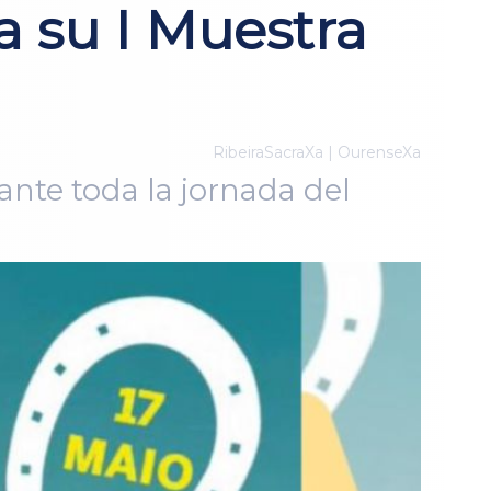
 su I Muestra
RibeiraSacraXa | OurenseXa
ante toda la jornada del