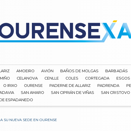
LARIZ
AMOEIRO
AVIÓN
BAÑOS DE MOLGAS
BARBADÁS
 MIÑO
CELANOVA
CENLLE
COLES
CORTEGADA
ESGOS
O IRIXO
OURENSE
PADERNE DE ALLARIZ
PADRENDA
PE
ADAVIA
SAN AMARO
SAN CIPRIÁN DE VIÑAS
SAN CRISTOVO
 DE ESPADANEDO
 SU NUEVA SEDE EN OURENSE