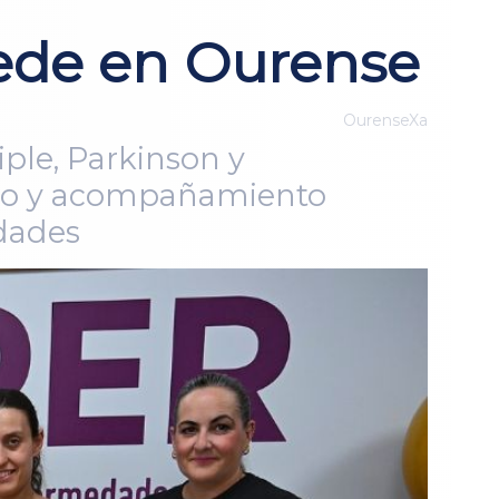
ede en Ourense
OurenseXa
ple, Parkinson y
oyo y acompañamiento
edades