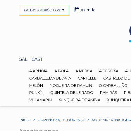
Axenda
OUTROS PERIÓDICOS
GAL
CAST
A ARNOIA
A BOLA
A MERCA
A PEROXA
AL
CARBALLEDA DE AVIA
CARTELLE
CASTRELO DE
MELÓN
NOGUEIRA DE RAMUÍN
O CARBALLIÑO
PUNXÍN
QUINTELA DE LEIRADO
RAMIRÁS
RIB
VILLAMARÍN
XUNQUEIRA DE AMBÍA
XUNQUEIRA
INICIO
>
OURENSEXA
>
OURENSE
>
AODEMPER INAUGURA