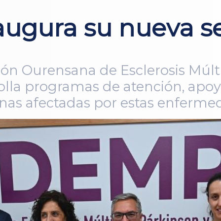
gura su nueva s
ión Ourensana de Esclerosis Múlti
olla programas de atención, ap
sonas afectadas por estas enferm