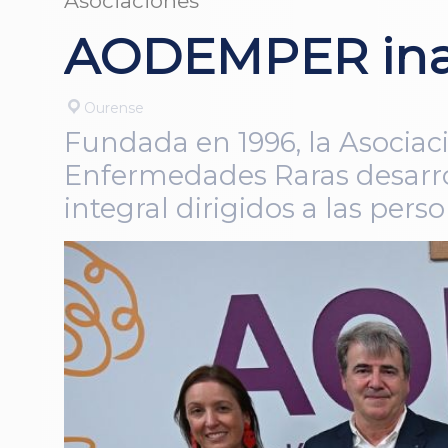
Asociaciones
AODEMPER inau
Ourense
Fundada en 1996, la Asociac
Enfermedades Raras desarr
integral dirigidos a las per