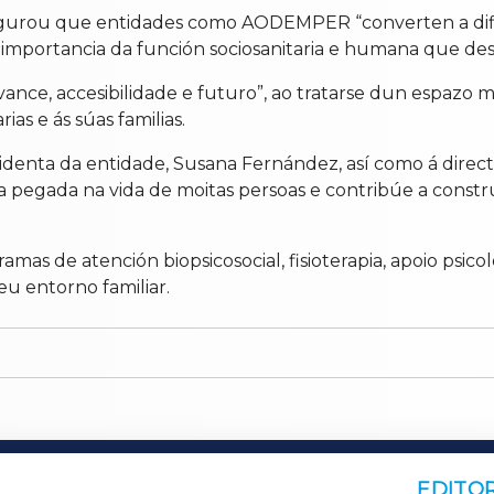
asegurou que entidades como AODEMPER “converten a di
importancia da función sociosanitaria e humana que dese
nce, accesibilidade e futuro”, ao tratarse dun espazo 
ias e ás súas familias.
enta da entidade, Susana Fernández, así como á directiv
xa pegada na vida de moitas persoas e contribúe a constr
 de atención biopsicosocial, fisioterapia, apoio psicol
eu entorno familiar.
EDITOR