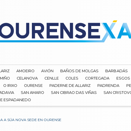
LARIZ
AMOEIRO
AVIÓN
BAÑOS DE MOLGAS
BARBADÁS
 MIÑO
CELANOVA
CENLLE
COLES
CORTEGADA
ESGOS
O IRIXO
OURENSE
PADERNE DE ALLARIZ
PADRENDA
PE
ADAVIA
SAN AMARO
SAN CIBRAO DAS VIÑAS
SAN CRISTOV
DE ESPADANEDO
 A SÚA NOVA SEDE EN OURENSE