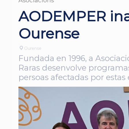
Asociacións
AODEMPER inau
Ourense
Ourense
Fundada en 1996, a Asociaci
Raras desenvolve programas
persoas afectadas por esta