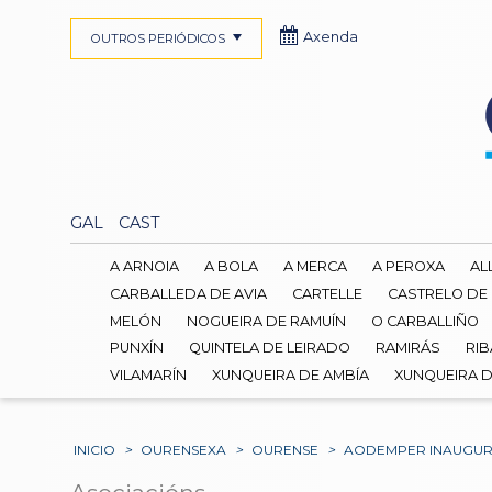
Axenda
OUTROS PERIÓDICOS
GAL
CAST
A ARNOIA
A BOLA
A MERCA
A PEROXA
AL
CARBALLEDA DE AVIA
CARTELLE
CASTRELO DE
MELÓN
NOGUEIRA DE RAMUÍN
O CARBALLIÑO
PUNXÍN
QUINTELA DE LEIRADO
RAMIRÁS
RIB
VILAMARÍN
XUNQUEIRA DE AMBÍA
XUNQUEIRA 
INICIO
>
OURENSEXA
>
OURENSE
>
AODEMPER INAUGURA