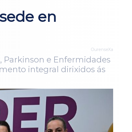
sede en
OurenseXa
e, Parkinson e Enfermidades
nto integral dirixidos ás