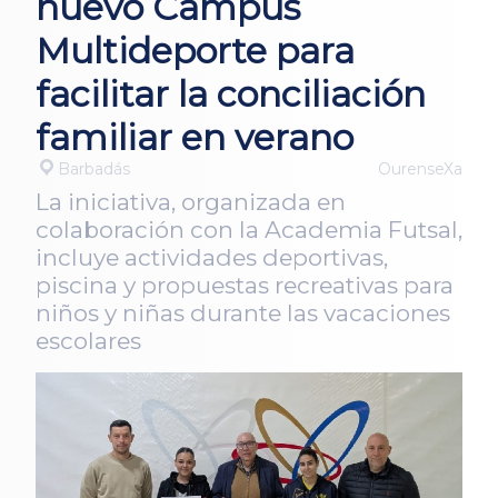
nuevo Campus
Multideporte para
facilitar la conciliación
familiar en verano
Barbadás
OurenseXa
La iniciativa, organizada en
colaboración con la Academia Futsal,
incluye actividades deportivas,
piscina y propuestas recreativas para
niños y niñas durante las vacaciones
escolares