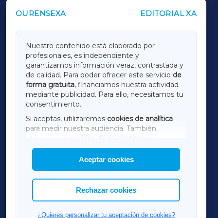
OURENSEXA
EDITORIAL XA
OUTROS PERIÓDICOS
GALICIAXA
Nuestro contenido está elaborado por
profesionales, es independiente y
LUGOXA
garantizamos información veraz, contrastada y
de calidad. Para poder ofrecer este servicio
de
forma gratuita
, financiamos nuestra actividad
TERRACHAXA
mediante publicidad. Para ello, necesitamos tu
consentimiento.
SARRIAXA
Si aceptas, utilizaremos
cookies de analítica
para medir nuestra audiencia. También
AMARIÑAXA
utilizaremos
cookies de marketing
para
mostrar publicidad de terceros.
Aceptar cookies
RIBEIRASACRAXA
Asimismo, puedes personalizar la elección de
las cookies que deseas permitir.
ACORUÑAXA
Rechazar cookies
FERROLXA
¿Quieres personalizar tu aceptación de cookies?