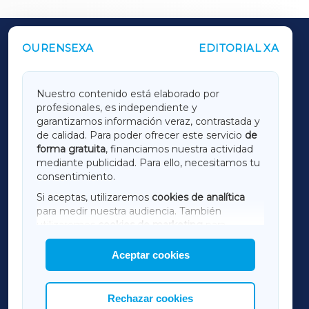
OURENSEXA
EDITORIAL XA
OUTROS PERIÓDICOS
GALICIAXA
Nuestro contenido está elaborado por
profesionales, es independiente y
LUGOXA
garantizamos información veraz, contrastada y
de calidad. Para poder ofrecer este servicio
de
forma gratuita
, financiamos nuestra actividad
TERRACHAXA
mediante publicidad. Para ello, necesitamos tu
consentimiento.
SARRIAXA
Si aceptas, utilizaremos
cookies de analítica
para medir nuestra audiencia. También
AMARIÑAXA
utilizaremos
cookies de marketing
para
mostrar publicidad de terceros.
Aceptar cookies
RIBEIRASACRAXA
Asimismo, puedes personalizar la elección de
las cookies que deseas permitir.
ACORUÑAXA
Rechazar cookies