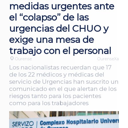
medidas urgentes ante
el “colapso” de las
urgencias del CHUO y
exige una mesa de
trabajo con el personal
Ourense
OurenseXa
Los nacionalistas recuerdan que 17
de los 22 médicos y médicas del
servicio de Urgencias han suscrito un
comunicado en el que alertan de los
riesgos tanto para los pacientes
como para los trabajadores