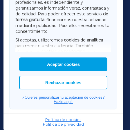
profesionales, es independiente y
LUGOXA
garantizamos información veraz, contrastada y
de calidad. Para poder ofrecer este servicio
de
forma gratuita
, financiamos nuestra actividad
TERRACHAXA
mediante publicidad. Para ello, necesitamos tu
consentimiento.
SARRIAXA
Si aceptas, utilizaremos
cookies de analítica
para medir nuestra audiencia. También
AMARIÑAXA
utilizaremos
cookies de marketing
para
mostrar publicidad de terceros.
Aceptar cookies
RIBEIRASACRAXA
Asimismo, puedes personalizar la elección de
las cookies que deseas permitir.
ACORUÑAXA
Rechazar cookies
FERROLXA
¿Quieres personalizar tu aceptación de cookies?
Hazlo aquí.
OURENSEXA
Política de cookies
Política de privacidad