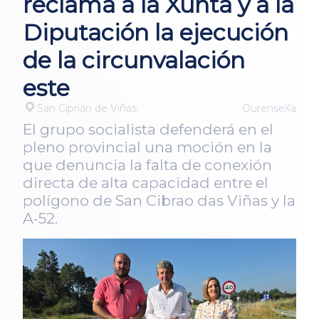
reclama a la Xunta y a la
Diputación la ejecución
de la circunvalación
este
San Ciprián de Viñas
OurenseXa
El grupo socialista defenderá en el
pleno provincial una moción en la
que denuncia la falta de conexión
directa de alta capacidad entre el
polígono de San Cibrao das Viñas y la
A-52.