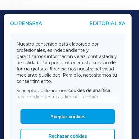
OURENSEXA
EDITORIAL XA
OUTROS PERIÓDICOS
GALICIAXA
Nuestro contenido está elaborado por
profesionales, es independiente y
LUGOXA
garantizamos información veraz, contrastada y
de calidad. Para poder ofrecer este servicio
de
forma gratuita
, financiamos nuestra actividad
TERRACHAXA
mediante publicidad. Para ello, necesitamos tu
consentimiento.
SARRIAXA
Si aceptas, utilizaremos
cookies de analítica
para medir nuestra audiencia. También
AMARIÑAXA
utilizaremos
cookies de marketing
para
mostrar publicidad de terceros.
Aceptar cookies
RIBEIRASACRAXA
Asimismo, puedes personalizar la elección de
las cookies que deseas permitir.
ACORUÑAXA
Rechazar cookies