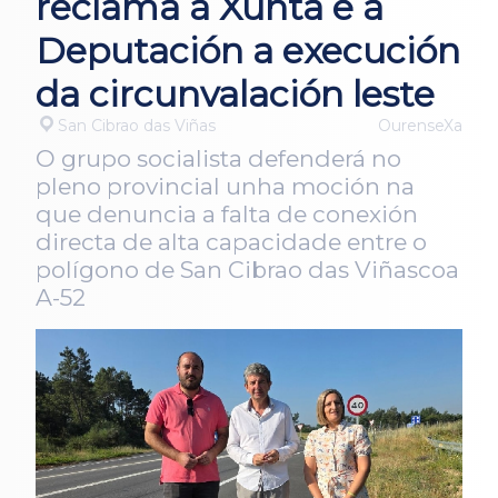
reclama á Xunta e á
Deputación a execución
da circunvalación leste
San Cibrao das Viñas
OurenseXa
O grupo socialista defenderá no
pleno provincial unha moción na
que denuncia a falta de conexión
directa de alta capacidade entre o
polígono de San Cibrao das Viñascoa
A-52