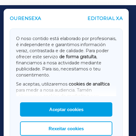
OURENSEXA
EDITORIAL XA
OUTROS PERIÓDICOS
GALICIAXA
O noso contido está elaborado por profesionais,
é independente e garantimos información
LUGOXA
veraz, contrastada e de calidade. Para poder
ofrecer este servizo
de forma gratuíta
,
financiamos a nosa actividade mediante
TERRACHAXA
publicidade. Para iso, necesitamos o teu
consentimento.
SARRIAXA
Se aceptas, utilizaremos
cookies de analítica
para medir a nosa audiencia. Tamén
AMARIÑAXA
utilizaremos
cookies de marketing
para
mostrar publicidade de terceiros.
Aceptar cookies
RIBEIRASACRAXA
Así mesmo, podes personalizar a elección das
cookies que desexas permitir.
ACORUÑAXA
Rexeitar cookies