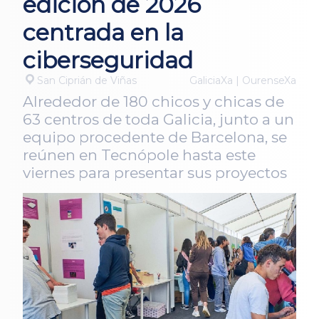
edición de 2026
centrada en la
ciberseguridad
San Ciprián de Viñas
GaliciaXa | OurenseXa
Alrededor de 180 chicos y chicas de
63 centros de toda Galicia, junto a un
equipo procedente de Barcelona, se
reúnen en Tecnópole hasta este
viernes para presentar sus proyectos