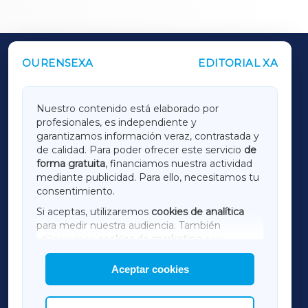
OURENSEXA
EDITORIAL XA
OUTROS PERIÓDICOS
GALICIAXA
Nuestro contenido está elaborado por
profesionales, es independiente y
LUGOXA
garantizamos información veraz, contrastada y
de calidad. Para poder ofrecer este servicio
de
forma gratuita
, financiamos nuestra actividad
TERRACHAXA
mediante publicidad. Para ello, necesitamos tu
consentimiento.
SARRIAXA
Si aceptas, utilizaremos
cookies de analítica
para medir nuestra audiencia. También
AMARIÑAXA
utilizaremos
cookies de marketing
para
mostrar publicidad de terceros.
Aceptar cookies
RIBEIRASACRAXA
Asimismo, puedes personalizar la elección de
las cookies que deseas permitir.
ACORUÑAXA