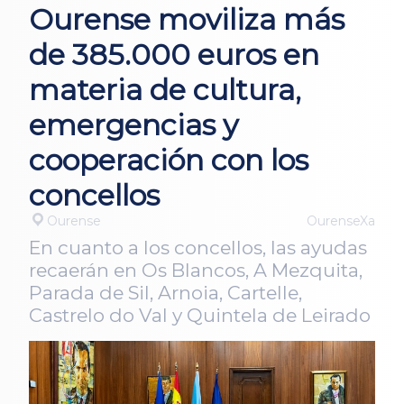
Ourense moviliza más
de 385.000 euros en
materia de cultura,
emergencias y
cooperación con los
concellos
Ourense
OurenseXa
En cuanto a los concellos, las ayudas
recaerán en Os Blancos, A Mezquita,
Parada de Sil, Arnoia, Cartelle,
Castrelo do Val y Quintela de Leirado