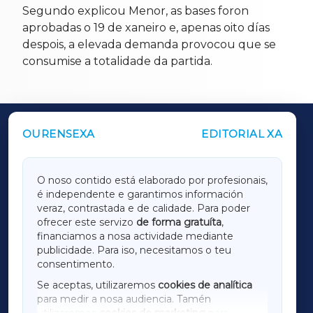
Segundo explicou Menor, as bases foron
aprobadas o 19 de xaneiro e, apenas oito días
despois, a elevada demanda provocou que se
consumise a totalidade da partida.
OURENSEXA
EDITORIAL XA
OUTROS PERIÓDICOS
GALICIAXA
O noso contido está elaborado por profesionais,
é independente e garantimos información
LUGOXA
veraz, contrastada e de calidade. Para poder
ofrecer este servizo
de forma gratuíta
,
financiamos a nosa actividade mediante
TERRACHAXA
publicidade. Para iso, necesitamos o teu
consentimento.
SARRIAXA
Se aceptas, utilizaremos
cookies de analítica
para medir a nosa audiencia. Tamén
AMARIÑAXA