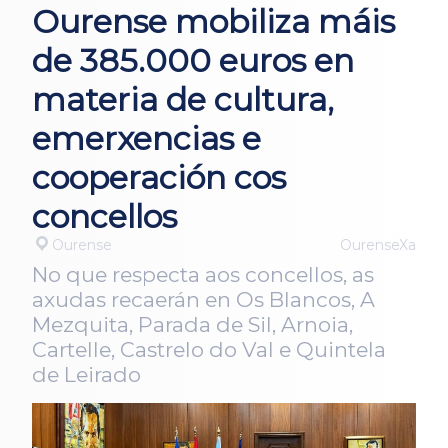
Ourense mobiliza máis
de 385.000 euros en
materia de cultura,
emerxencias e
cooperación cos
concellos
Ourense
OurenseXa
No que respecta aos concellos, as
axudas recaerán en Os Blancos, A
Mezquita, Parada de Sil, Arnoia,
Cartelle, Castrelo do Val e Quintela
de Leirado